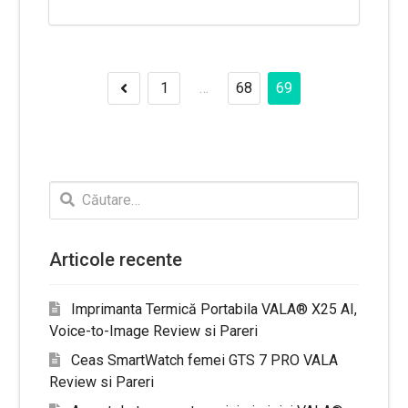
1
…
68
69
Navigare
Previous«
în
articole
Caută
după:
Articole recente
Imprimanta Termică Portabila VALA® X25 AI,
Voice-to-Image Review si Pareri
Ceas SmartWatch femei GTS 7 PRO VALA
Review si Pareri