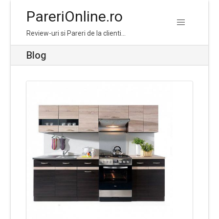
PareriOnline.ro
Skip
Skip
Review-uri si Pareri de la clienti…
to
to
navigation
content
Blog