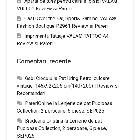
Aparat de tuns pentru caini si pisici VALA®
VGL001 Review si Pareri
Casti Over the Ear, Sport& Gaming, VALA®
Fashion Boutique P2961 Review si Pareri
Imprimanta Tatuaje VALA® TATTOO A4
Review si Pareri
Comentarii recente
Gabi Ciocoiu
la
Pat Kring Retro, culoare
vintage, 145x92x205 cm(140×200) | Review si
Recomandari
PareriOnline
la
Lenjerie de pat Pucioasa
Collection, 2 persoane, 6 piese, SEP025
Bradeanu Cristina
la
Lenjerie de pat
Pucioasa Collection, 2 persoane, 6 piese,
SEP025