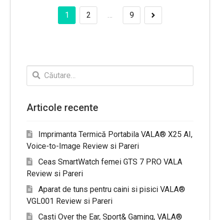
1
2
…
9
Navigare
Next»
în
articole
Caută
după:
Articole recente
Imprimanta Termică Portabila VALA® X25 AI,
Voice-to-Image Review si Pareri
Ceas SmartWatch femei GTS 7 PRO VALA
Review si Pareri
Aparat de tuns pentru caini si pisici VALA®
VGL001 Review si Pareri
Casti Over the Ear, Sport& Gaming, VALA®