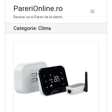
PareriOnline.ro
Skip
Skip
Review-uri si Pareri de la clienti…
to
to
navigation
content
Categorie:
Clima