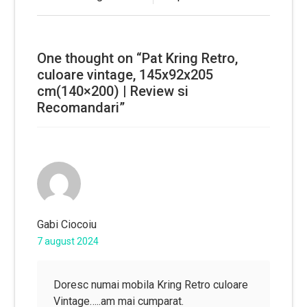
în
articole
One thought on “
Pat Kring Retro,
culoare vintage, 145x92x205
cm(140×200) | Review si
Recomandari
”
Gabi Ciocoiu
7 august 2024
Doresc numai mobila Kring Retro culoare
Vintage…..am mai cumparat.