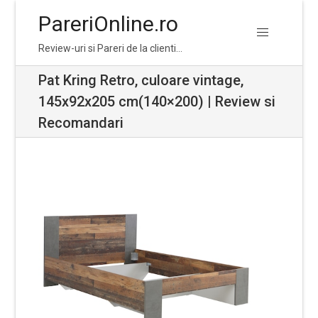
PareriOnline.ro
Skip
Skip
Review-uri si Pareri de la clienti…
to
to
navigation
content
Pat Kring Retro, culoare vintage,
145x92x205 cm(140×200) | Review si
Recomandari