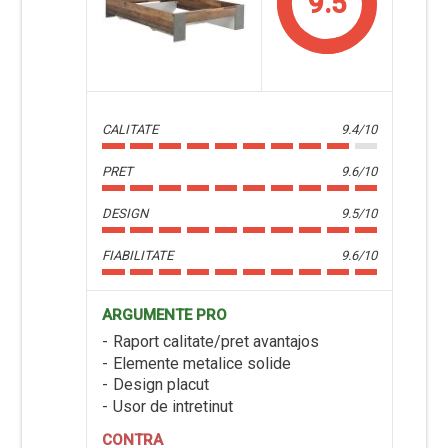
9.5
CALITATE
9.4/10
PRET
9.6/10
DESIGN
9.5/10
FIABILITATE
9.6/10
ARGUMENTE PRO
Raport calitate/pret avantajos
Elemente metalice solide
Design placut
Usor de intretinut
CONTRA