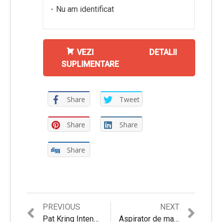
Nu am identificat
VEZI DETALII
SUPLIMENTARE
Share
Tweet
Share
Share
Share
Previous
Next
PREVIOUS
NEXT
Navigare
post:
post:
Pat Kring Intense | Review si Pareri personale
Aspirator de mana Concept VP4351 | Review si Pareri pertinente