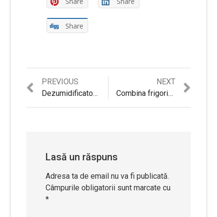
Share
Share
Share
Previous
Next
PREVIOUS
NEXT
Navigare
post:
post:
Dezumidificator AlecoAir D12Junior Review si Recomandari
Combina frigorifica Samsung RB34T652EB1/EF Review si Pareri
în
articole
Lasă un răspuns
Adresa ta de email nu va fi publicată.
Câmpurile obligatorii sunt marcate cu
*