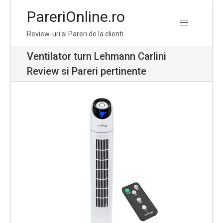
PareriOnline.ro
Skip
Skip
Review-uri si Pareri de la clienti…
to
to
navigation
content
Ventilator turn Lehmann Carlini
Review si Pareri pertinente