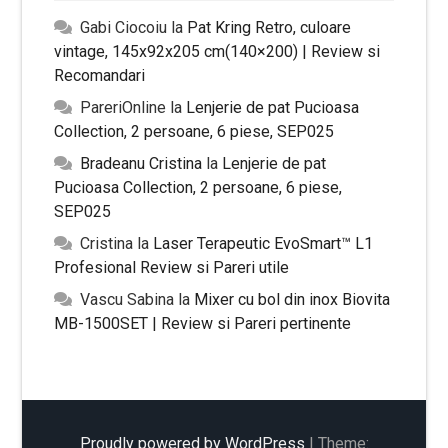
Gabi Ciocoiu
la
Pat Kring Retro, culoare
vintage, 145x92x205 cm(140×200) | Review si
Recomandari
PareriOnline
la
Lenjerie de pat Pucioasa
Collection, 2 persoane, 6 piese, SEP025
Bradeanu Cristina
la
Lenjerie de pat
Pucioasa Collection, 2 persoane, 6 piese,
SEP025
Cristina
la
Laser Terapeutic EvoSmart™ L1
Profesional Review si Pareri utile
Vascu Sabina
la
Mixer cu bol din inox Biovita
MB-1500SET | Review si Pareri pertinente
Proudly powered by WordPress
|
Theme: