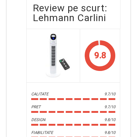
Review pe scurt:
Lehmann Carlini
9.8
CALITATE
9.7/10
PRET
9.7/10
DESIGN
9.8/10
FIABILITATE
9.8/10