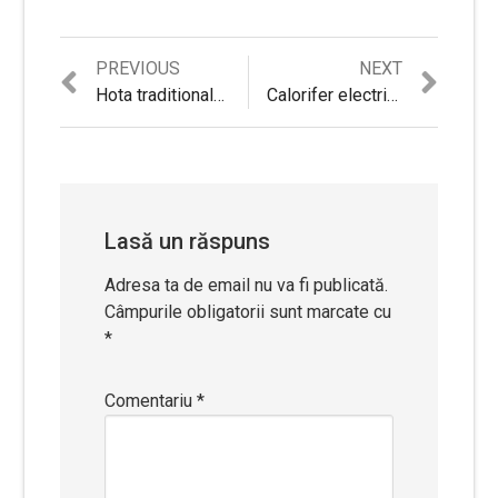
Previous
Next
PREVIOUS
NEXT
Navigare
post:
post:
Hota traditionala Hansa OSC5111WH, Putere de absorbtie 158 mc/h, 1 motor, 50 cm, Alb
Calorifer electric Star-Light YOH11G, 2500 W, 11 elementi, 3 trepte de putere, Termostat reglabil, Protectie supra-incalzire, Protectie anti-inghet, Indicator luminos, Gri
în
articole
Lasă un răspuns
Adresa ta de email nu va fi publicată.
Câmpurile obligatorii sunt marcate cu
*
Comentariu
*