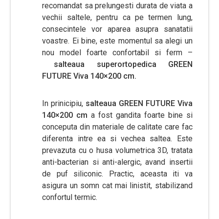
recomandat sa prelungesti durata de viata a
vechii saltele, pentru ca pe termen lung,
consecintele vor aparea asupra sanatatii
voastre. Ei bine, este momentul sa alegi un
nou model foarte confortabil si ferm –
salteaua superortopedica GREEN
FUTURE Viva 140×200 cm.
In prinicipiu,
salteaua GREEN FUTURE Viva
140×200 cm
a fost gandita foarte bine si
conceputa din materiale de calitate care fac
diferenta intre ea si vechea saltea. Este
prevazuta cu o husa volumetrica 3D, tratata
anti-bacterian si anti-alergic, avand insertii
de puf siliconic. Practic, aceasta iti va
asigura un somn cat mai linistit, stabilizand
confortul termic.