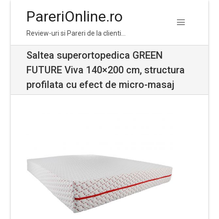
PareriOnline.ro
Skip
Skip
Review-uri si Pareri de la clienti…
to
to
navigation
content
Saltea superortopedica GREEN
FUTURE Viva 140×200 cm, structura
profilata cu efect de micro-masaj