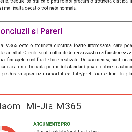
rie, trebuie sa stii ca o poti folosi precum o trotineta clasica, 
i mai inalta decat o trotineta normala.
oncluzii si Pareri
Jia M365
este o trotineta electrica foarte interesanta, care poa
oc in altul. Clientii sunt multimiti de ea si sustin ca functioneaza
, iar finisajele sunt foarte bine realizate. De asemenea, sunt incan
, iar daca este folosita pe modul standard poate obtine o auton
 produs si apreciaza
raportul calitate/pret foarte bun.
In pl
Xiaomi Mi-Jia M365
ARGUMENTE PRO
Raport calitate/pret foarte bun