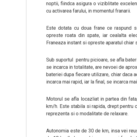
noptii, fiindca asigura o viziblitate excel
cu activarea farului, in momentul franarii.
Este dotata cu doua frane ce raspund s
opreste roata din spate, iar cealalta ele
Franeaza instant si opreste aparatul chiar s
Sub suportul pentru picioare, se afla bate
se incarca in totalitate, are nevoei de apro
bateriei dupa fiecare utilizare, chiar dac
incarca mai rapid, iar la final, se incarca ma
Motorul se afla locazliat in partea din fa
km/h. Este stabila si rapida, drept pentru c
reprezenta si o modalitate de relaxare.
Autonomia este de 30 de km, insa vei reus