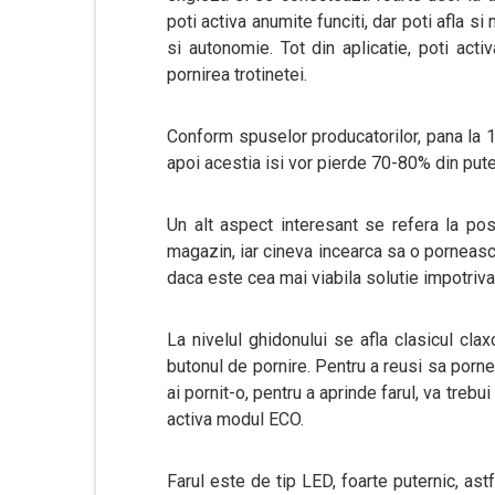
poti activa anumite funciti, dar poti afla s
si autonomie. Tot din aplicatie, poti act
pornirea trotinetei.
Conform spuselor producatorilor, pana la 10
apoi acestia isi vor pierde 70-80% din pute
Un alt aspect interesant se refera la posib
magazin, iar cineva incearca sa o porneasca
daca este cea mai viabila solutie impotriva h
La nivelul ghidonului se afla clasicul cla
butonul de pornire. Pentru a reusi sa porne
ai pornit-o, pentru a aprinde farul, va treb
activa modul ECO.
Farul este de tip LED, foarte puternic, ast