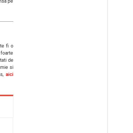
insa pe
te fi o
 foarte
tati de
omie si
us,
aici