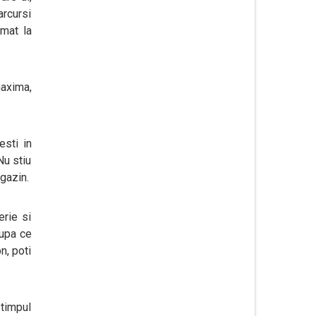
arcursi
omat la
maxima,
esti in
Nu stiu
agazin.
erie si
Dupa ce
n, poti
 timpul