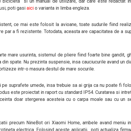
bicicleta si un manual de utilizare, dar care este redactat i
tusi, poti gasi
aici
o varianta in limba engleza.
istent, ce mai este folosit la avioane, toate sudurile fiind reali
are par a fi rezistente. Totodata, aceasta are capacitatea de a su
arte mare usurinta, sistemul de pliere fiind foarte bine gandit, g
pa din spate. Nu prezinta suspensie, insa cauciucurile avand un d
rtizeze intr-o masura destul de mare socurile.
 pe suprafete umede, insa trebuie sa ai grija ca nu poate fi folo
odus este proiectat in raport cu standard IP54. Curatarea si intre
ficeinta doar stergerea acesteia cu o carpa moale sau cu un s
icatii precum NineBot ori Xiaomi Home, ambele avand meniu in
tineta electrica. Folosind aceste aplicatii, poti actualiza firmw