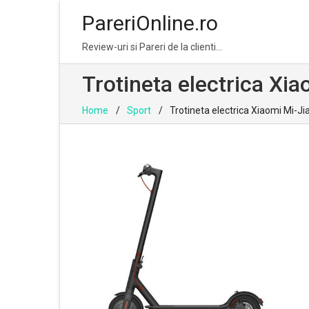
PareriOnline.ro
Skip
Skip
Review-uri si Pareri de la clienti…
to
to
navigation
content
Trotineta electrica Xia
Home
Sport
Trotineta electrica Xiaomi Mi-Ji