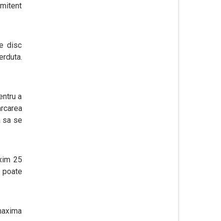
omitent
e disc
erduta.
entru a
arcarea
a sa se
axim 25
r poate
 maxima