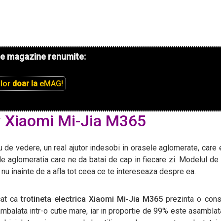
de magazine renumite:
ilor
doar la
eMAG!
 Xiaomi Mi-Jia M365
u de vedere, un real ajutor indesobi in orasele aglomerate, care 
 de aglomeratia care ne da batai de cap in fiecare zi. Modelul de 
sa nu inainte de a afla tot ceea ce te intereseaza despre ea.
cat ca
trotineta electrica Xiaomi Mi-Jia M365
prezinta o cons
ambalata intr-o cutie mare, iar in proportie de 99% este asamblat