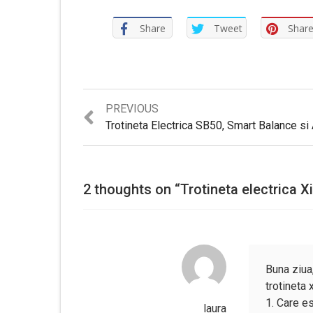
Share
Tweet
Shar
Previous
PREVIOUS
post:
2 thoughts on “
Trotineta electrica X
Buna ziua,
trotineta 
1. Care e
laura