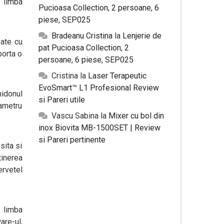
n limba
Pucioasa Collection, 2 persoane, 6
piese, SEP025
Bradeanu Cristina
la
Lenjerie de
zate cu
pat Pucioasa Collection, 2
porta o
persoane, 6 piese, SEP025
Cristina
la
Laser Terapeutic
EvoSmart™ L1 Profesional Review
hidonul
si Pareri utile
iametru
Vascu Sabina
la
Mixer cu bol din
inox Biovita MB-1500SET | Review
si Pareri pertinente
sita si
tinerea
ervetel
 limba
are-ul,