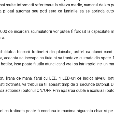
i mai multe informatii referitoare la viteza medie, numarul de km p
iva pilotul automat sau poti seta ca luminile sa se aprinda aut
00 de incarcari, acumulatorii vor putea fi folosit la capacitate 
re.
ilitatea blocarii trotinetei din plaicatie, astfel ca atunci cand 
, aceasta sa inceapa sa tiuie si sa franteze cu roata din spate. 
otilor, insa poate fi utila atunci cand vrei sa intri rapid intr-un m
xon, frana de mana, farul cu LED, 4 LED-uri ce indica nivelul bat
sti trotineta, va trebui sa tii apasat timp de 3 secunde butonul. 
ui sa actionezi butonul ON/OFF. Prin apsarea dubla a aceluiasi buto
fel ca trotineta poate fi condusa in maxima siguranta chiar si pe