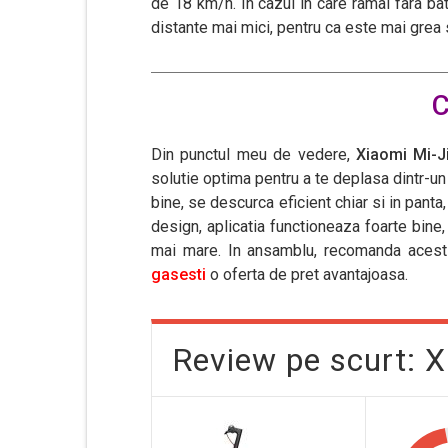
de 18 km/h. In cazul in care ramai fara bate
distante mai mici, pentru ca este mai grea s
C
Din punctul meu de vedere,
Xiaomi Mi-
solutie optima pentru a te deplasa dintr-un l
bine, se descurca eficient chiar si in panta
design, aplicatia functioneaza foarte bine
mai mare. In ansamblu, recomanda acest
gasesti
o oferta de pret avantajoasa.
Review pe scurt: 