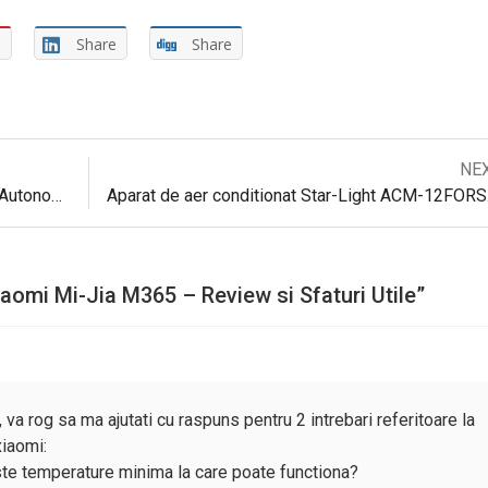
e
Share
Share
Next
NE
Navigare
post:
Trotineta Electrica SB50, Smart Balance si Autonomie 60 km – Review complet
Aparat de
în
articole
iaomi Mi-Jia M365 – Review si Sfaturi Utile
”
 va rog sa ma ajutati cu raspuns pentru 2 intrebari referitoare la
xiaomi:
ste temperature minima la care poate functiona?