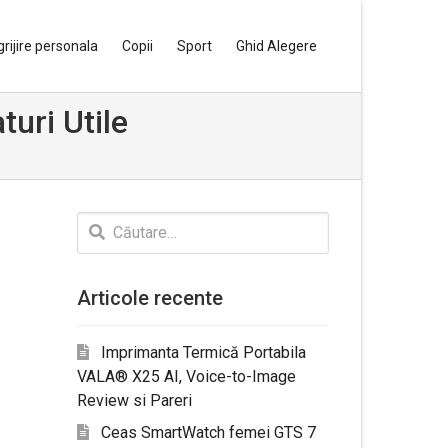
grijire personala
Copii
Sport
Ghid Alegere
turi Utile
Caută
după:
Articole recente
Imprimanta Termică Portabila
VALA® X25 AI, Voice-to-Image
Review si Pareri
Ceas SmartWatch femei GTS 7