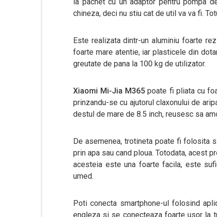
la pachet cu un adaptor pentru pompa de 
chineza, deci nu stiu cat de util va va fi. To
Este realizata dintr-un aluminiu foarte rez
foarte mare atentie, iar plasticele din dot
greutate de pana la 100 kg de utilizator.
Xiaomi Mi-Jia M365
poate fi pliata cu fo
prinzandu-se cu ajutorul claxonului de ari
destul de mare de 8.5 inch, reusesc sa amo
De asemenea, trotineta poate fi folosita si
prin apa sau cand ploua. Totodata, acest pr
acesteia este una foarte facila, este su
umed.
Poti conecta smartphone-ul folosind apl
engleza si se conecteaza foarte usor la tro