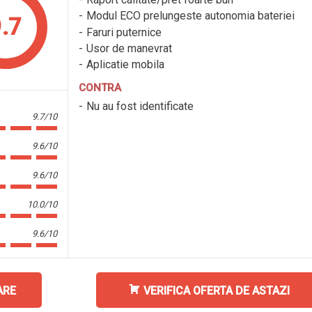
Modul ECO prelungeste autonomia bateriei
.7
Faruri puternice
Usor de manevrat
Aplicatie mobila
CONTRA
Nu au fost identificate
9.7/10
9.6/10
9.6/10
10.0/10
9.6/10
ARE
VERIFICA OFERTA DE ASTAZI