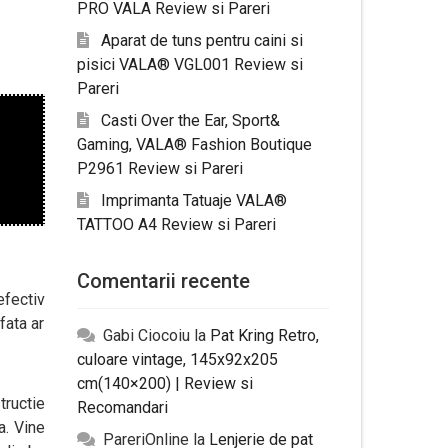
PRO VALA Review si Pareri
Aparat de tuns pentru caini si
pisici VALA® VGL001 Review si
Pareri
Casti Over the Ear, Sport&
Gaming, VALA® Fashion Boutique
P2961 Review si Pareri
Imprimanta Tatuaje VALA®
TATTOO A4 Review si Pareri
Comentarii recente
efectiv
fata ar
Gabi Ciocoiu
la
Pat Kring Retro,
culoare vintage, 145x92x205
cm(140×200) | Review si
tructie
Recomandari
a. Vine
PareriOnline
la
Lenjerie de pat