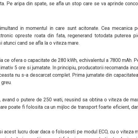
enta. Pe aripa din spate, se afla un stop care se va aprinde conc
imultand in momentul in care sunt acitonate. Cea mecanica p
ctronic opreste roata din fata, regenerand totodata puterea pi
i atunci cand se afla la o viteza mare.
ria ce ofera o capacitate de 280 kWh, echivalentul a 7800 mAh. P
ximativ 5 ore si jumatate. In principiu, producatorii recomanda inc
a aceasta nu s-a descarcat complet. Prima jumatate din capacitate
i greu.
ta, avand o putere de 250 wati, reusind sa obtina o viteza de m
are poate fi folosita ca un mijloc de transport foarte eficient, da
i acest lucru doar daca o folosesti pe modul ECO, cu o viteza