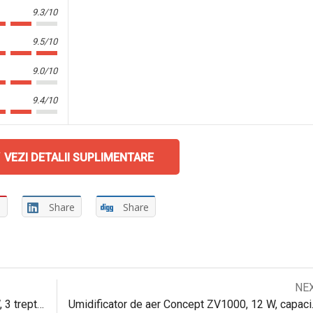
9.3/10
9.5/10
9.0/10
9.4/10
VEZI DETALII SUPLIMENTARE
e
Share
Share
Next
NE
Navigare
post:
Ventilator cu picior Daewoo DDV160, 42 W, 3 trepte de viteza, miscare oscilatorie, Alb
Umidificator de aer Con