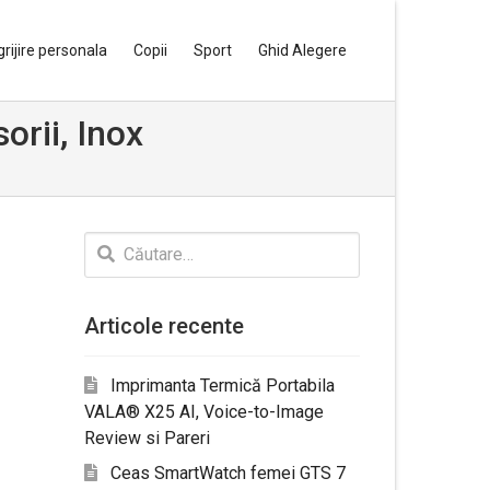
grijire personala
Copii
Sport
Ghid Alegere
rii, Inox
Caută
după:
Articole recente
Imprimanta Termică Portabila
VALA® X25 AI, Voice-to-Image
Review si Pareri
Ceas SmartWatch femei GTS 7