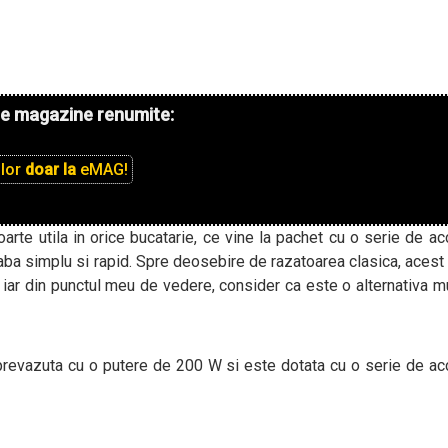
de magazine renumite:
ilor
doar la
eMAG!
arte utila in orice bucatarie, ce vine la pachet cu o serie de ac
treaba simplu si rapid. Spre deosebire de razatoarea clasica, aces
, iar din punctul meu de vedere, consider ca este o alternativa m
revazuta cu o putere de 200 W si este dotata cu o serie de ac