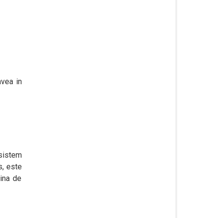
avea in
 sistem
s, este
sina de