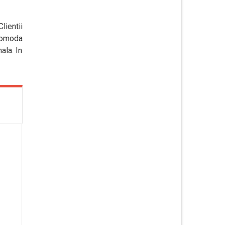
lientii
 comoda
ala. In