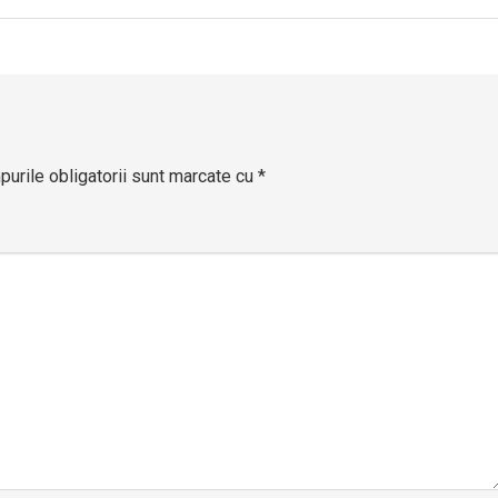
în
articole
urile obligatorii sunt marcate cu
*