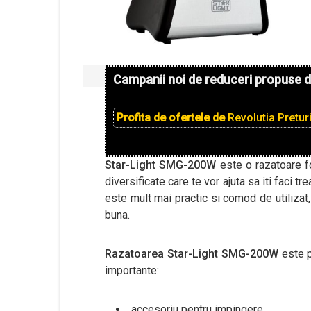
Campanii noi de reduceri propuse 
Profita de ofertele de
Revolutia Pretur
Star-Light SMG-200W
este o razatoare fo
diversificate care te vor ajuta sa iti faci 
este mult mai practic si comod de utilizat
buna.
Razatoarea Star-Light SMG-200W
este p
importante:
accesoriu pentru impingere