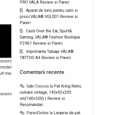
PRO VALA Review si Pareri
Aparat de tuns pentru caini si
pisici VALA® VGL001 Review si
Pareri
Casti Over the Ear, Sport&
Gaming, VALA® Fashion Boutique
P2961 Review si Pareri
Imprimanta Tatuaje VALA®
TATTOO A4 Review si Pareri
cesorii
t model
Comentarii recente
ult mai
Gabi Ciocoiu
la
Pat Kring Retro,
culoare vintage, 145x92x205
cesorii
cm(140×200) | Review si
Recomandari
PareriOnline
la
Lenjerie de pat