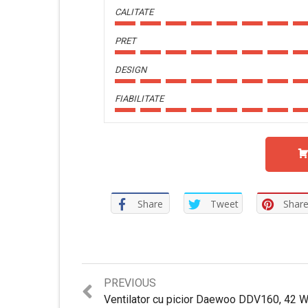
CALITATE
PRET
DESIGN
FIABILITATE
Share
Tweet
Shar
Previous
PREVIOUS
post: