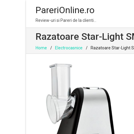
PareriOnline.ro
Skip
Skip
Review-uri si Pareri de la clienti…
to
to
navigation
content
Razatoare Star-Light S
Home
Electrocasnice
Razatoare Star-Light S