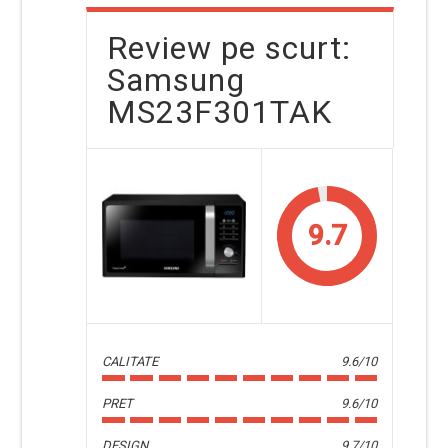
Review pe scurt:
Samsung
MS23F301TAK
9.7
CALITATE
9.6/10
PRET
9.6/10
DESIGN
9.7/10