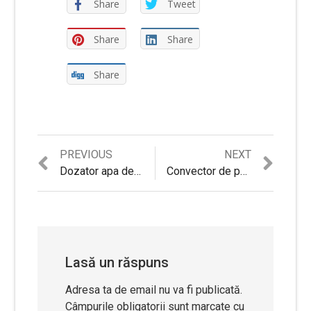
Share
Tweet
Share
Share
Share
Previous
Next
PREVIOUS
NEXT
Navigare
post:
post:
Dozator apa de podea electric Zass ZWD 11 E cu spatiu de depozitare, apa calda / apa rece Review si Pareri pertinente
Convector de perete TESY HEATECO CN03200EISW Review si Recomandari
în
articole
Lasă un răspuns
Adresa ta de email nu va fi publicată.
Câmpurile obligatorii sunt marcate cu