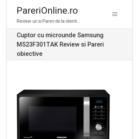
PareriOnline.ro
Skip
Skip
Review-uri si Pareri de la clienti…
to
to
navigation
content
Cuptor cu microunde Samsung
MS23F301TAK Review si Pareri
obiective