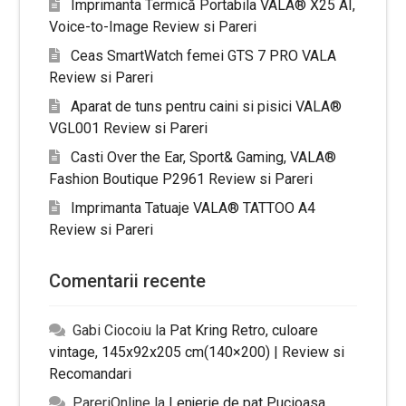
Imprimanta Termică Portabila VALA® X25 AI,
Voice-to-Image Review si Pareri
Ceas SmartWatch femei GTS 7 PRO VALA
Review si Pareri
Aparat de tuns pentru caini si pisici VALA®
VGL001 Review si Pareri
Casti Over the Ear, Sport& Gaming, VALA®
Fashion Boutique P2961 Review si Pareri
Imprimanta Tatuaje VALA® TATTOO A4
Review si Pareri
Comentarii recente
Gabi Ciocoiu
la
Pat Kring Retro, culoare
vintage, 145x92x205 cm(140×200) | Review si
Recomandari
PareriOnline
la
Lenjerie de pat Pucioasa