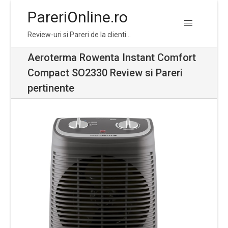
PareriOnline.ro
Skip
Skip
Review-uri si Pareri de la clienti…
to
to
navigation
content
Aeroterma Rowenta Instant Comfort
Compact SO2330 Review si Pareri
pertinente