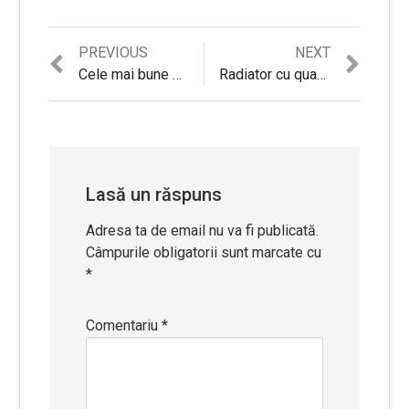
Previous
Next
PREVIOUS
NEXT
Navigare
post:
post:
Cele mai bune aeroterme : Ghid de cumparaturi si Top Recomandari
Radiator cu quartz Zass ZQH 02 Review si Recomandari
în
articole
Lasă un răspuns
Adresa ta de email nu va fi publicată.
Câmpurile obligatorii sunt marcate cu
*
Comentariu
*