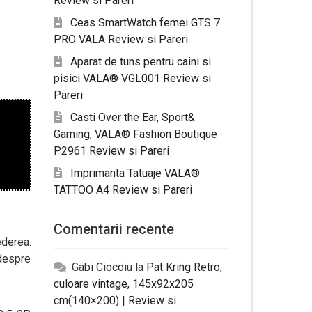
Review si Pareri
Ceas SmartWatch femei GTS 7
PRO VALA Review si Pareri
Aparat de tuns pentru caini si
pisici VALA® VGL001 Review si
Pareri
Casti Over the Ear, Sport&
Gaming, VALA® Fashion Boutique
P2961 Review si Pareri
Imprimanta Tatuaje VALA®
TATTOO A4 Review si Pareri
Comentarii recente
ederea.
 despre
Gabi Ciocoiu
la
Pat Kring Retro,
culoare vintage, 145x92x205
cm(140×200) | Review si