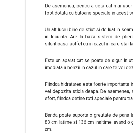
De asemenea, pentru a seta cat mai usor si
fost dotata cu butoane speciale in acest s
Un alt lucru bine de stiut si de luat in seam
in locuinta. Are la baza sistem de pliere
silentioasa, astfel ca in cazul in care stai la 
Este un aparat cat se poate de sigur in ut
imediata a benzii in cazul in care te vei de
Fiindca hidratarea este foarte importanta 
vei depozita sticla deapa. De asemenea, a
efort, fiindca detine roti speciale pentru tr
Banda poate suporta o greutate de pana l
83 cm latime si 136 cm inaltime, avand o 
cm.