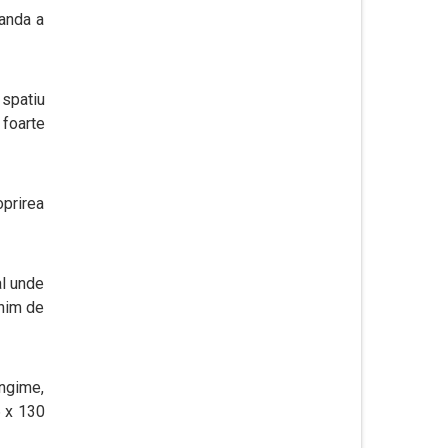
banda a
 spatiu
 foarte
oprirea
al unde
inim de
ungime,
6 x 130