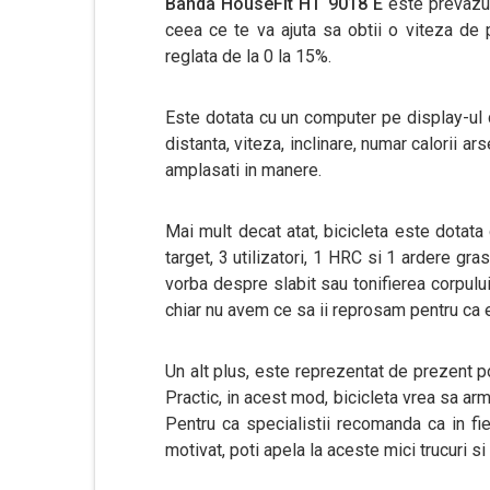
Banda HouseFit HT 9018 E
este prevazut
ceea ce te va ajuta sa obtii o viteza de 
reglata de la 0 la 15%.
Este dotata cu un computer pe display-ul ca
distanta, viteza, inclinare, numar calorii ar
amplasati in manere.
Mai mult decat atat, bicicleta este dotat
target, 3 utilizatori, 1 HRC si 1 ardere gra
vorba despre slabit sau tonifierea corpului,
chiar nu avem ce sa ii reprosam pentru ca e
Un alt plus, este reprezentat de prezent p
Practic, in acest mod, bicicleta vrea sa ar
Pentru ca specialistii recomanda ca in fi
motivat, poti apela la aceste mici trucuri si