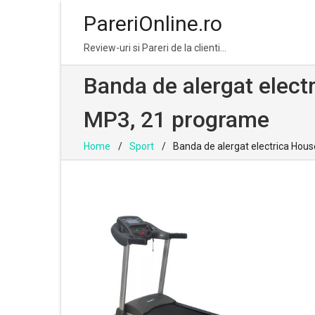
PareriOnline.ro
Skip
Skip
Review-uri si Pareri de la clienti…
to
to
navigation
content
Banda de alergat elect
MP3, 21 programe
Home
Sport
Banda de alergat electrica Hous