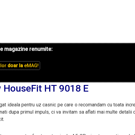
de magazine renumite:
ilor
doar la
eMAG!
 HouseFit HT 9018 E
gat ideala pentru uz casnic pe care o recomandam cu toata incr
onati dupa primul impuls, ci va invitam sa aflati mai multe detalii
it.