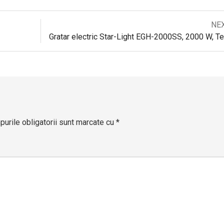
Next
NE
Navigare
post:
Gr
în
articole
urile obligatorii sunt marcate cu
*