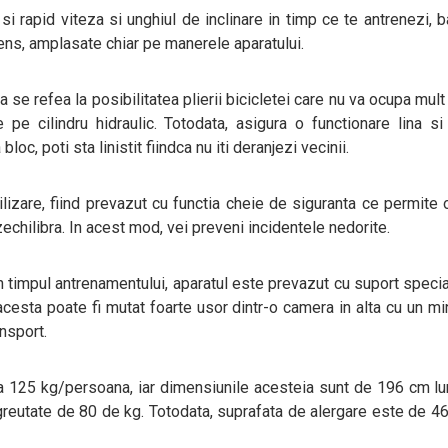
 rapid viteza si unghiul de inclinare in timp ce te antrenezi, 
ens, amplasate chiar pe manerele aparatului.
a se refea la posibilitatea plierii bicicletei care nu va ocupa mult
 pe cilindru hidraulic. Totodata, asigura o functionare lina si
bloc, poti sta linistit fiindca nu iti deranjezi vecinii.
ilizare, fiind prevazut cu functia cheie de siguranta ce permite 
zechilibra. In acest mod, vei preveni incidentele nedorite.
in timpul antrenamentului, aparatul este prevazut cu suport speci
cesta poate fi mutat foarte usor dintr-o camera in alta cu un m
ansport.
a 125 kg/persoana, iar dimensiunile acesteia sunt de 196 cm l
greutate de 80 de kg. Totodata, suprafata de alergare este de 4