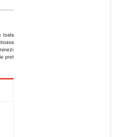
 toata
ntioasa
trenezi
de pret