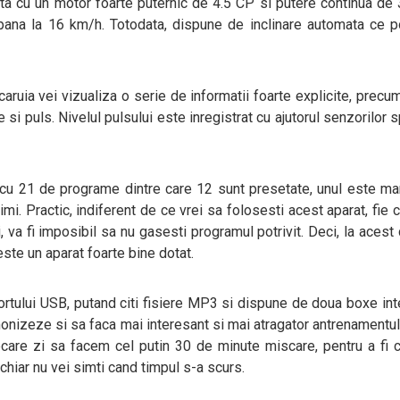
a cu un motor foarte puternic de 4.5 CP si putere continua de 
pana la 16 km/h. Totodata, dispune de inclinare automata ce p
ruia vei vizualiza o serie de informatii foarte explicite, precum
se si puls. Nivelul pulsului este inregistrat cu ajutorul senzorilor s
a cu 21 de programe dintre care 12 sunt presetate, unul este ma
simi. Practic, indiferent de ce vrei sa folosesti acest aparat, fie 
 va fi imposibil sa nu gasesti programul potrivit. Deci, la acest 
ste un aparat foarte bine dotat.
ortului USB, putand citi fisiere MP3 si dispune de doua boxe int
monizeze si sa faca mai interesant si mai atragator antrenamentul 
ecare zi sa facem cel putin 30 de minute miscare, pentru a fi 
 chiar nu vei simti cand timpul s-a scurs.