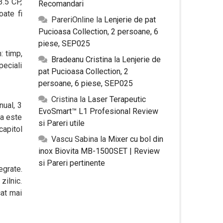
3.5 CP,
Recomandari
oate fi
PareriOnline
la
Lenjerie de pat
Pucioasa Collection, 2 persoane, 6
piese, SEP025
: timp,
Bradeanu Cristina
la
Lenjerie de
peciali
pat Pucioasa Collection, 2
persoane, 6 piese, SEP025
Cristina
la
Laser Terapeutic
nual, 3
EvoSmart™ L1 Profesional Review
ca este
si Pareri utile
capitol
Vascu Sabina
la
Mixer cu bol din
inox Biovita MB-1500SET | Review
si Pareri pertinente
egrate.
zilnic.
cat mai