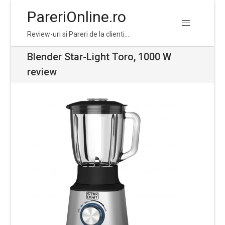
PareriOnline.ro
Skip
Skip
Review-uri si Pareri de la clienti…
to
to
navigation
content
Blender Star-Light Toro, 1000 W
review