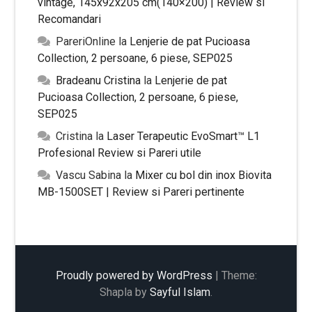
vintage, 145x92x205 cm(140×200) | Review si
Recomandari
PareriOnline
la
Lenjerie de pat Pucioasa
Collection, 2 persoane, 6 piese, SEP025
Bradeanu Cristina
la
Lenjerie de pat
Pucioasa Collection, 2 persoane, 6 piese,
SEP025
Cristina
la
Laser Terapeutic EvoSmart™ L1
Profesional Review si Pareri utile
Vascu Sabina
la
Mixer cu bol din inox Biovita
MB-1500SET | Review si Pareri pertinente
Proudly powered by WordPress
|
Theme:
Shapla by
Sayful Islam
.