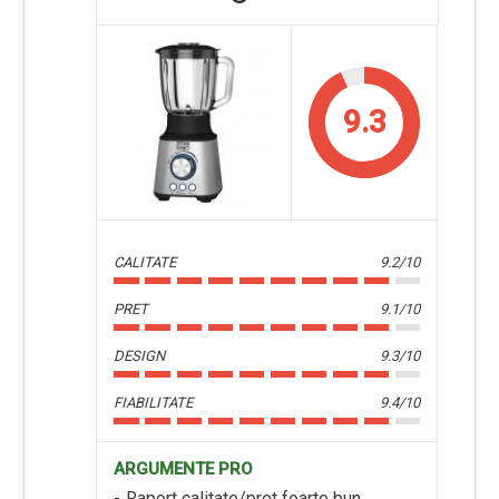
9.3
CALITATE
9.2/10
PRET
9.1/10
DESIGN
9.3/10
FIABILITATE
9.4/10
ARGUMENTE PRO
Raport calitate/pret foarte bun