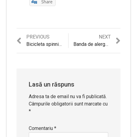
Share
Previous
Next
PREVIOUS
NEXT
Navigare
post:
post:
Bicicleta spinning Body Sculpture, BC 4604
Banda de alergat electrica HouseFit HT 9018 E, Viteza: 1-16 km/h, USB input; MP3, 21 programe
în
articole
Lasă un răspuns
Adresa ta de email nu va fi publicată.
Câmpurile obligatorii sunt marcate cu
*
Comentariu
*