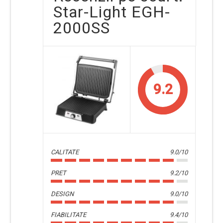
Star-Light EGH-
2000SS
9.2
CALITATE
9.0/10
PRET
9.2/10
DESIGN
9.0/10
FIABILITATE
9.4/10