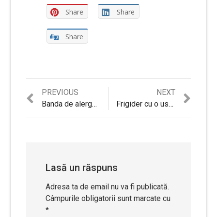
Share
Share
Share
Previous
Next
PREVIOUS
NEXT
Navigare
post:
post:
Banda de alergat electrica HouseFit HT 9018 E, Viteza: 1-16 km/h, USB input; MP3, 21 programe
Frigider cu o usa Heinner HF-100NHA+, 93 l, Clasa A+, H 85 cm, Alb
în
articole
Lasă un răspuns
Adresa ta de email nu va fi publicată.
Câmpurile obligatorii sunt marcate cu
*