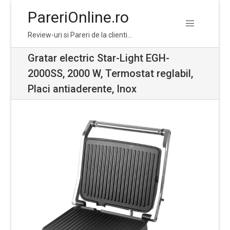
PareriOnline.ro
Skip
Skip
Review-uri si Pareri de la clienti…
to
to
navigation
content
Gratar electric Star-Light EGH-
2000SS, 2000 W, Termostat reglabil,
Placi antiaderente, Inox