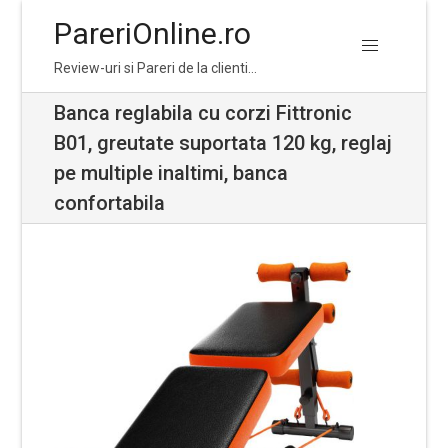
PareriOnline.ro
Skip
Skip
Review-uri si Pareri de la clienti…
to
to
navigation
content
Banca reglabila cu corzi Fittronic
B01, greutate suportata 120 kg, reglaj
pe multiple inaltimi, banca
confortabila