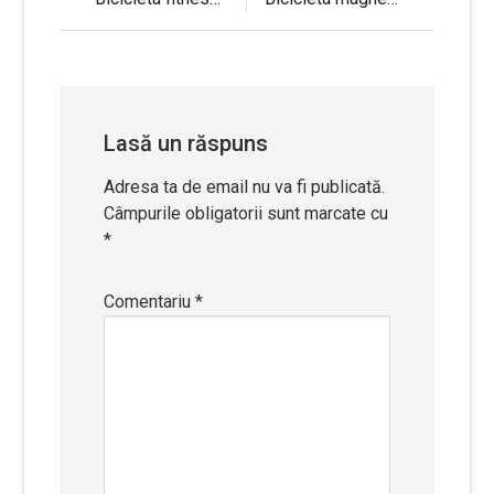
Navigare
în
articole
Lasă un răspuns
Adresa ta de email nu va fi publicată.
Câmpurile obligatorii sunt marcate cu
*
Comentariu
*