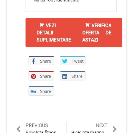
VEZI
VERIFICA
DETALII
OFERTA DE
SUPLIMENTARE
ASTAZI
Share
Tweet
Share
Share
Share
Previous
Next
PREVIOUS
NEXT
post:
post:
Bicicleta fitness magnetica Sporter, pliabila
Bicicleta magnetica Sporter KPR6030, volanta 4kg, 8 trepte rezistenta, greutate suportata 100kg, sa reglabila