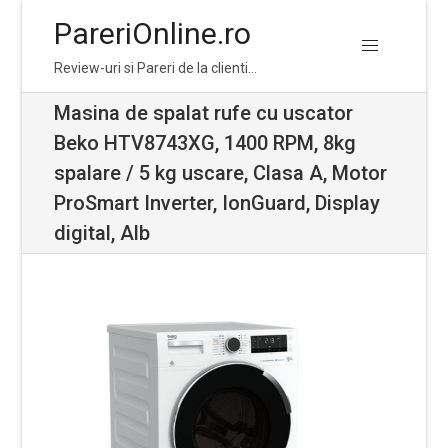
PareriOnline.ro
Skip
Skip
Review-uri si Pareri de la clienti…
to
to
navigation
content
Masina de spalat rufe cu uscator
Beko HTV8743XG, 1400 RPM, 8kg
spalare / 5 kg uscare, Clasa A, Motor
ProSmart Inverter, IonGuard, Display
digital, Alb