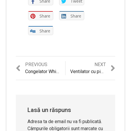
Share
Tweet
Share
Share
Share
Previous
Next
PREVIOUS
NEXT
Navigare
post:
post:
Congelator Whirlpool AFB601AP, 88 l, H 85 cm, 4 Sertare, Clasa A+, Alb
Ventilator cu picior Heinner HXSF-163BK, 55W, 40 cm diametru, temporizator, functie oscilare, 3 trepte de viteza, Negru
în
articole
Lasă un răspuns
Adresa ta de email nu va fi publicată.
Câmpurile obligatorii sunt marcate cu