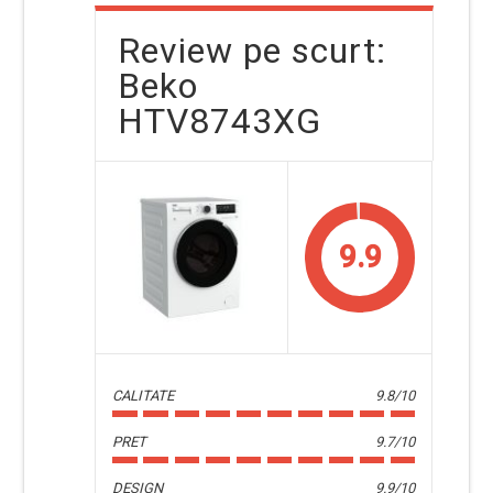
Review pe scurt:
Beko
HTV8743XG
9.9
CALITATE
9.8/10
PRET
9.7/10
DESIGN
9.9/10