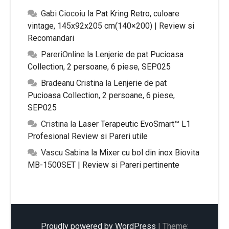
Gabi Ciocoiu
la
Pat Kring Retro, culoare
vintage, 145x92x205 cm(140×200) | Review si
Recomandari
PareriOnline
la
Lenjerie de pat Pucioasa
Collection, 2 persoane, 6 piese, SEP025
Bradeanu Cristina
la
Lenjerie de pat
Pucioasa Collection, 2 persoane, 6 piese,
SEP025
Cristina
la
Laser Terapeutic EvoSmart™ L1
Profesional Review si Pareri utile
Vascu Sabina
la
Mixer cu bol din inox Biovita
MB-1500SET | Review si Pareri pertinente
Proudly powered by WordPress
|
Theme: