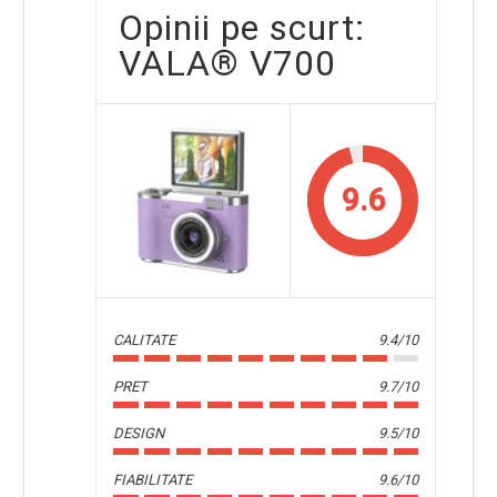
Opinii pe scurt:
VALA® V700
9.6
CALITATE
9.4/10
PRET
9.7/10
DESIGN
9.5/10
FIABILITATE
9.6/10