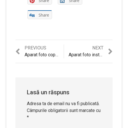
Share
Share
Share
Previous
Next
PREVIOUS
NEXT
Navigare
post:
post:
Aparat foto copii cu printare instant VALA V300®Review si Pareri
Aparat foto instant cu printare color VALA® V5 Review si Pareri
în
articole
Lasă un răspuns
Adresa ta de email nu va fi publicată.
Câmpurile obligatorii sunt marcate cu
*