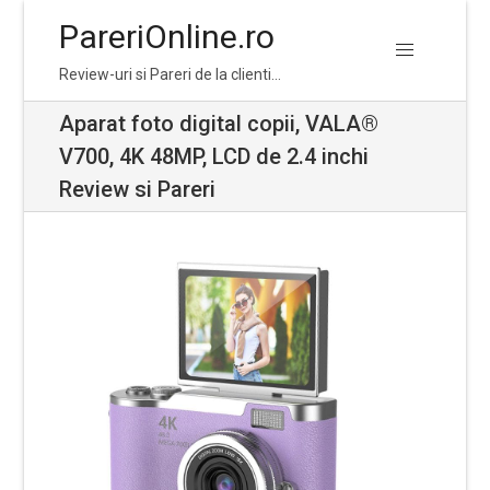
PareriOnline.ro
Skip
Skip
Review-uri si Pareri de la clienti…
to
to
navigation
content
Aparat foto digital copii, VALA®
V700, 4K 48MP, LCD de 2.4 inchi
Review si Pareri