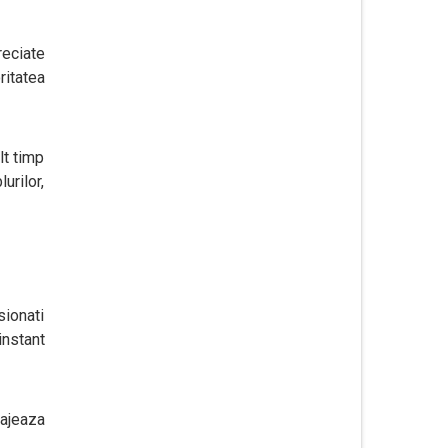
reciate
ritatea
lt timp
urilor,
sionati
nstant
ajeaza