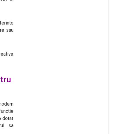
ferinte
are sau
reativa
tru
 modern
functie
e dotat
rul sa