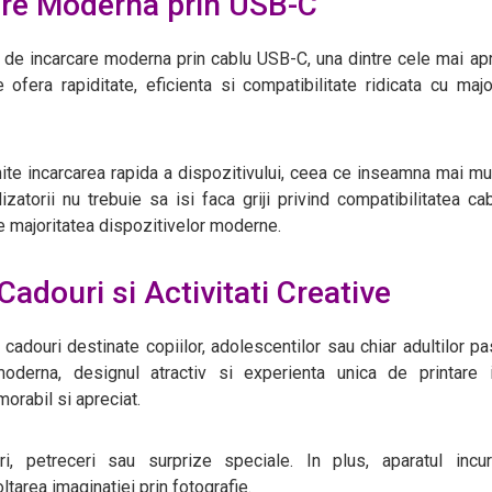
are Moderna prin USB-C
 de incarcare moderna prin cablu USB-C, una dintre cele mai ap
 ofera rapiditate, eficienta si compatibilitate ridicata cu majo
ite incarcarea rapida a dispozitivului, ceea ce inseamna mai mu
lizatorii nu trebuie sa isi faca griji privind compatibilitatea cabl
e majoritatea dispozitivelor moderne.
Cadouri si Activitati Creative
douri destinate copiilor, adolescentilor sau chiar adultilor pa
 moderna, designul atractiv si experienta unica de printare i
orabil si apreciat.
ri, petreceri sau surprize speciale. In plus, aparatul incur
ltarea imaginatiei prin fotografie.