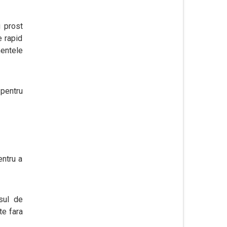
u prost
e rapid
mentele
pentru
entru a
esul de
te fara