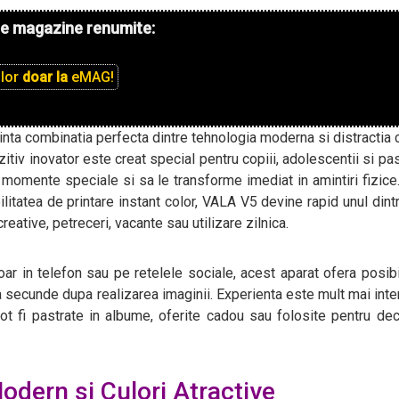
de magazine renumite:
ilor
doar la
eMAG!
inta combinatia perfecta dintre tehnologia moderna si distractia 
zitiv inovator este creat special pentru copiii, adolescentii si pas
 momente speciale si sa le transforme imediat in amintiri fizice
ilitatea de printare instant color, VALA V5 devine rapid unul dint
reative, petreceri, vacante sau utilizare zilnica.
ar in telefon sau pe retelele sociale, acest aparat ofera posibi
va secunde dupa realizarea imaginii. Experienta este mult mai inte
pot fi pastrate in albume, oferite cadou sau folosite pentru de
odern si Culori Atractive