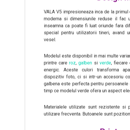
VALA V5 impresioneaza inca de la primul c
moderna si dimensiunile reduse il fac u
inseamna ca poate fi luat oriunde fara dif
special pentru utilizatorii tineri, avand
vesel.
Modelul este disponibil in mai multe varia
printre care
roz
,
galben
si
verde
, fiecare
energic. Aceste culori transforma apa
dispozitiv foto, ci si intr-un accesoriu c
galbena este perfecta pentru persoanele e
timp ce modelul verde ofera un aspect eleg
Materialele utilizate sunt rezistente si 
utilizare frecventa. Butoanele sunt pozitiona