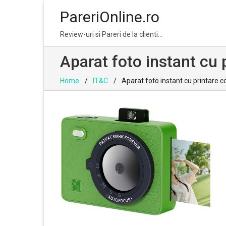
PareriOnline.ro
Skip
Skip
Review-uri si Pareri de la clienti…
to
to
navigation
content
Aparat foto instant cu
Home
IT&C
Aparat foto instant cu printare 