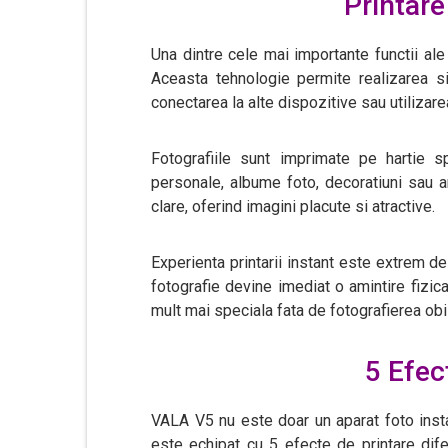
Printare
Una dintre cele mai importante functii ale
Aceasta tehnologie permite realizarea si
conectarea la alte dispozitive sau utilizar
Fotografiile sunt imprimate pe hartie 
personale, albume foto, decoratiuni sau amin
clare, oferind imagini placute si atractive.
Experienta printarii instant este extrem de 
fotografie devine imediat o amintire fizica
mult mai speciala fata de fotografierea obi
5 Efec
VALA V5 nu este doar un aparat foto instan
este echipat cu 5 efecte de printare difer