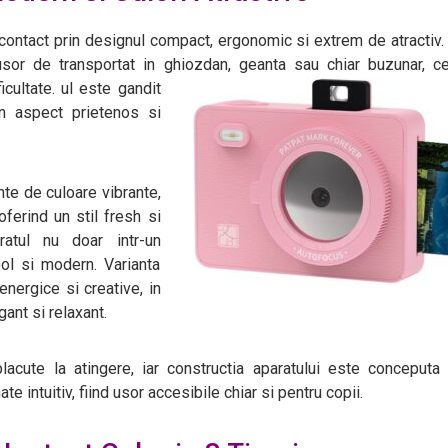
ontact prin designul compact, ergonomic si extrem de atractiv
sor de transportat in ghiozdan, geanta sau chiar buzunar, c
icultate.
ul este gandit
 un aspect prietenos si
nte de culoare vibrante,
 oferind un stil fresh si
ratul nu doar intr-un
ool si modern. Varianta
nergice si creative, in
ant si relaxant.
placute la atingere, iar constructia aparatului este conceputa
te intuitiv, fiind usor accesibile chiar si pentru copii.