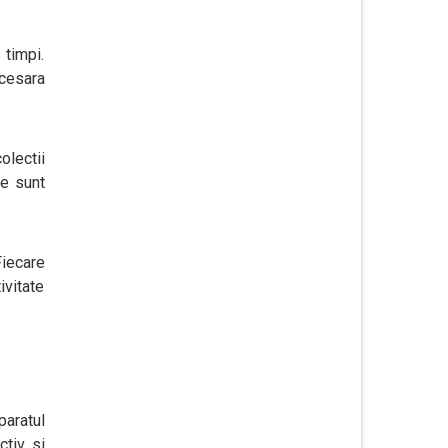
 timpi.
ecesara
lectii
le sunt
Fiecare
ivitate
paratul
ctiv si