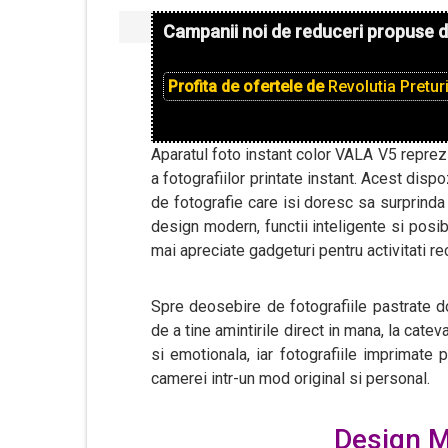
Campanii noi de reduceri propuse 
Profita de ofertele de
Revolutia Pretur
Aparatul foto instant color VALA V5 reprez
a fotografiilor printate instant. Acest dispo
de fotografie care isi doresc sa surprinda
design modern, functii inteligente si posib
mai apreciate gadgeturi pentru activitati rec
Spre deosebire de fotografiile pastrate do
de a tine amintirile direct in mana, la cate
si emotionala, iar fotografiile imprimate 
camerei intr-un mod original si personal.
Design M