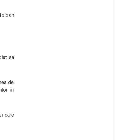
folosit
diat sa
unea de
lor in
ei care