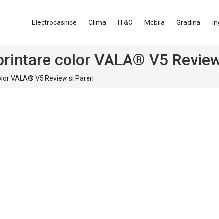
Electrocasnice
Clima
IT&C
Mobila
Gradina
In
 printare color VALA® V5 Review
color VALA® V5 Review si Pareri