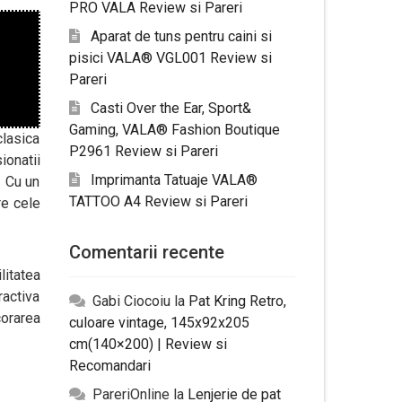
PRO VALA Review si Pareri
Aparat de tuns pentru caini si
pisici VALA® VGL001 Review si
Pareri
Casti Over the Ear, Sport&
Gaming, VALA® Fashion Boutique
clasica
P2961 Review si Pareri
ionatii
Imprimanta Tatuaje VALA®
. Cu un
TATTOO A4 Review si Pareri
re cele
Comentarii recente
litatea
ractiva
Gabi Ciocoiu
la
Pat Kring Retro,
corarea
culoare vintage, 145x92x205
cm(140×200) | Review si
Recomandari
PareriOnline
la
Lenjerie de pat