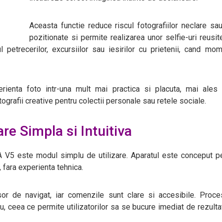
Aceasta functie reduce riscul fotografiilor neclare sa
pozitionate si permite realizarea unor selfie-uri reusit
 petrecerilor, excursiilor sau iesirilor cu prietenii, cand mo
erienta foto intr-una mult mai practica si placuta, mai ales 
otografii creative pentru colectii personale sau retele sociale.
are Simpla si Intuitiva
LA V5 este modul simplu de utilizare. Aparatul este conceput p
i, fara experienta tehnica.
usor de navigat, iar comenzile sunt clare si accesibile. Proc
lu, ceea ce permite utilizatorilor sa se bucure imediat de rezulta