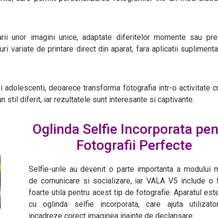
arii unor imagini unice, adaptate diferitelor momente sau pre
uri variate de printare direct din aparat, fara aplicatii supliment
i adolescenti, deoarece transforma fotografia intr-o activitate c
 stil diferit, iar rezultatele sunt interesante si captivante.
Oglinda Selfie Incorporata pen
Fotografii Perfecte
Selfie-urile au devenit o parte importanta a modului
de comunicare si socializare, iar VALA V5 include o 
foarte utila pentru acest tip de fotografie. Aparatul est
cu oglinda selfie incorporata, care ajuta utilizato
incadreze corect imaginea inainte de declansare.