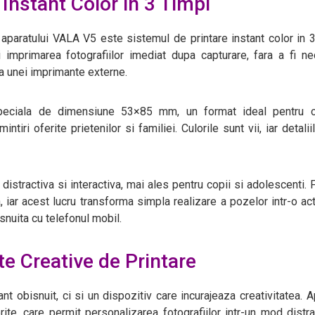
 Instant Color in 3 Timpi
 aparatului VALA V5 este sistemul de printare instant color in 3
 imprimarea fotografiilor imediat dupa capturare, fara a fi n
ea unei imprimante externe.
speciala de dimensiune 53×85 mm, un format ideal pentru co
tiri oferite prietenilor si familiei. Culorile sunt vii, iar detalii
distractiva si interactiva, mai ales pentru copii si adolescenti. 
, iar acest lucru transforma simpla realizare a pozelor intr-o act
snuita cu telefonul mobil.
te Creative de Printare
t obisnuit, ci si un dispozitiv care incurajeaza creativitatea. A
ite, care permit personalizarea fotografiilor intr-un mod distra