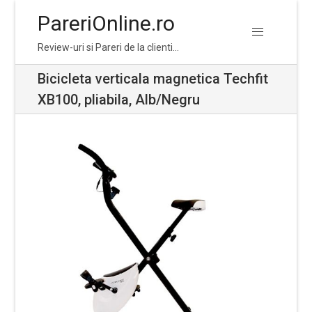
PareriOnline.ro
Skip
Skip
Review-uri si Pareri de la clienti…
to
to
navigation
content
Bicicleta verticala magnetica Techfit
XB100, pliabila, Alb/Negru