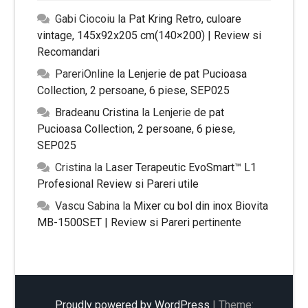
Gabi Ciocoiu
la
Pat Kring Retro, culoare
vintage, 145x92x205 cm(140×200) | Review si
Recomandari
PareriOnline
la
Lenjerie de pat Pucioasa
Collection, 2 persoane, 6 piese, SEP025
Bradeanu Cristina
la
Lenjerie de pat
Pucioasa Collection, 2 persoane, 6 piese,
SEP025
Cristina
la
Laser Terapeutic EvoSmart™ L1
Profesional Review si Pareri utile
Vascu Sabina
la
Mixer cu bol din inox Biovita
MB-1500SET | Review si Pareri pertinente
Proudly powered by WordPress
|
Theme: