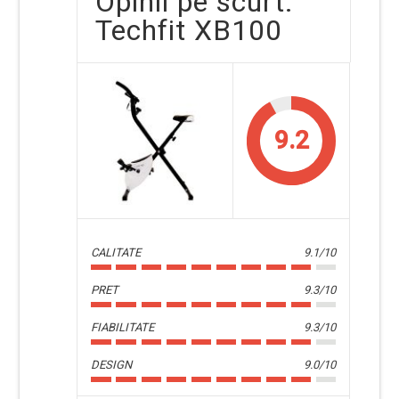
Opinii pe scurt:
Techfit XB100
9.2
CALITATE
9.1/10
PRET
9.3/10
FIABILITATE
9.3/10
DESIGN
9.0/10