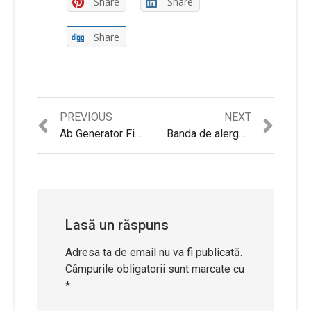
Share
Share
Share
Previous
Next
PREVIOUS
NEXT
Navigare
post:
post:
Ab Generator Fittronic AB101, reglarea intensitatii exectiului, 4 functii afisate de display, pliabil
Banda de alergare electrica Energy Fit MT05K, ecran LCD luminat albastru, putere maxima motor 2.5cp, 12 programe presetate,greutate maxima admisa 110kg
în
articole
Lasă un răspuns
Adresa ta de email nu va fi publicată.
Câmpurile obligatorii sunt marcate cu
*