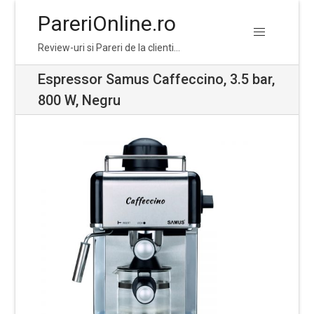
PareriOnline.ro
Skip
Skip
Review-uri si Pareri de la clienti…
to
to
navigation
content
Espressor Samus Caffeccino, 3.5 bar,
800 W, Negru