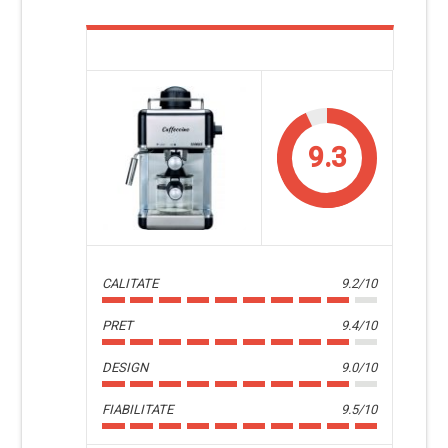
9.3
CALITATE
9.2/10
PRET
9.4/10
DESIGN
9.0/10
FIABILITATE
9.5/10