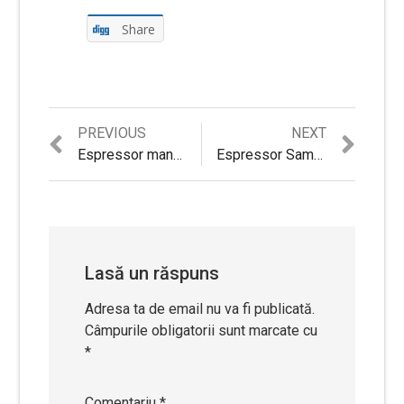
Share
Previous
Next
PREVIOUS
NEXT
Navigare
post:
post:
Espressor manual Studio Casa Aroma,15 Bar, 1050W
Espressor Samus Obsession Red, 850 W, Rosu
în
articole
Lasă un răspuns
Adresa ta de email nu va fi publicată.
Câmpurile obligatorii sunt marcate cu
*
Comentariu
*