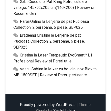
Gabi Ciocoiu
la
Pat Kring Retro, culoare
vintage, 145x92x205 cm(140×200) | Review si
Recomandari
PareriOnline
la
Lenjerie de pat Pucioasa
Collection, 2 persoane, 6 piese, SEP025
Bradeanu Cristina
la
Lenjerie de pat
Pucioasa Collection, 2 persoane, 6 piese,
SEP025
Cristina
la
Laser Terapeutic EvoSmart™ L1
Profesional Review si Pareri utile
Vascu Sabina
la
Mixer cu bol din inox Biovita
MB-1500SET | Review si Pareri pertinente
Proudly powered by WordPress
|
Theme:
Shapla by
Sayful Islam
.