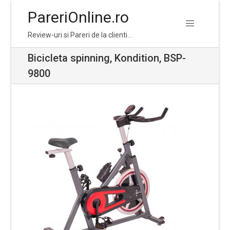
PareriOnline.ro
Skip
Skip
Review-uri si Pareri de la clienti…
to
to
navigation
content
Bicicleta spinning, Kondition, BSP-
9800