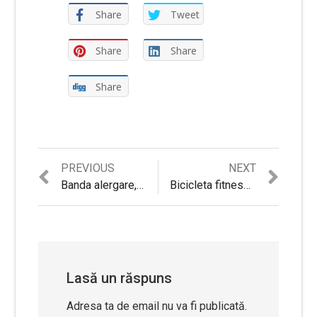
Share
Tweet
Share
Share
Share
Previous
Next
PREVIOUS
NEXT
Navigare
post:
post:
Banda alergare, Kondition, HM-2800
Bicicleta fitness magnetica, Kondition, BMG-3800
în
articole
Lasă un răspuns
Adresa ta de email nu va fi publicată.