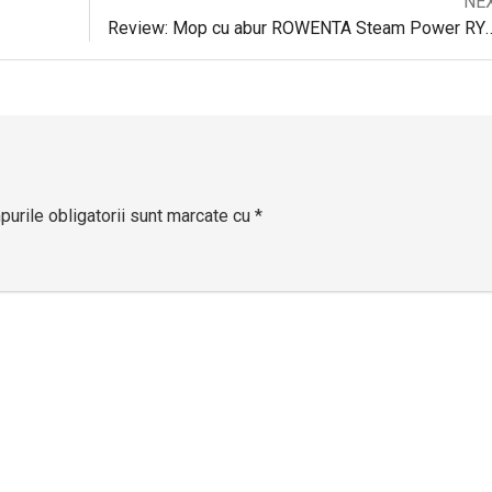
Next
NE
Navigare
post:
Review: Mop cu abur ROWENTA St
în
articole
urile obligatorii sunt marcate cu
*