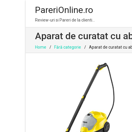
PareriOnline.ro
Skip
Skip
Review-uri si Pareri de la clienti…
to
to
navigation
content
Aparat de curatat cu 
Home
Fără categorie
Aparat de curatat cu a