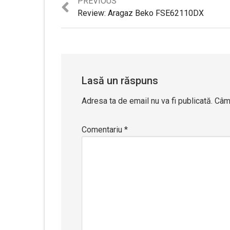
Previous
PREVIOUS
post:
Review: Aragaz Beko FSE62110DX
Lasă un răspuns
Adresa ta de email nu va fi publicată.
Câmp
Comentariu
*