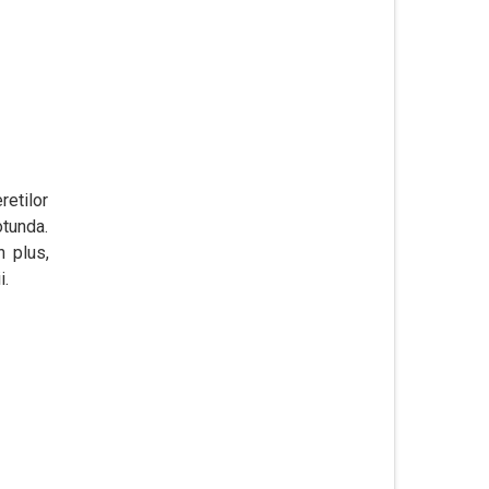
retilor
otunda.
n plus,
i.