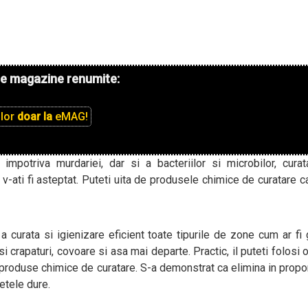
de magazine renumite:
ilor
doar la
eMAG!
l impotriva murdariei, dar si a bacteriilor si microbilor, cura
 v-ati fi asteptat. Puteti uita de produsele chimice de curatare c
a curata si igienizare eficient toate tipurile de zone cum ar fi 
 si crapaturi, covoare si asa mai departe. Practic, il puteti folosi 
ti produse chimice de curatare. S-a demonstrat ca elimina in propo
etele dure.