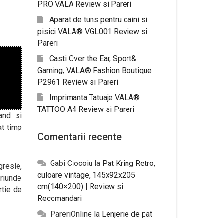
PRO VALA Review si Pareri
Aparat de tuns pentru caini si
pisici VALA® VGL001 Review si
Pareri
Casti Over the Ear, Sport&
Gaming, VALA® Fashion Boutique
P2961 Review si Pareri
Imprimanta Tatuaje VALA®
TATTOO A4 Review si Pareri
tand si
at timp
Comentarii recente
Gabi Ciocoiu
la
Pat Kring Retro,
gresie,
culoare vintage, 145x92x205
oriunde
cm(140×200) | Review si
rtie de
Recomandari
PareriOnline
la
Lenjerie de pat