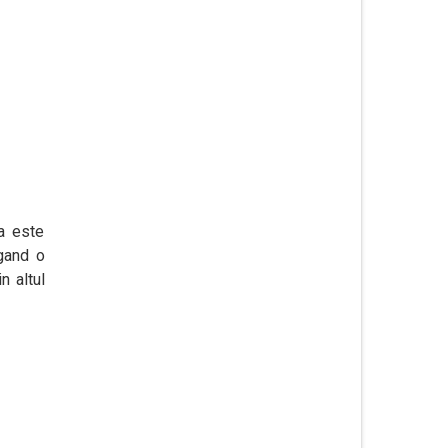
a este
gand o
n altul