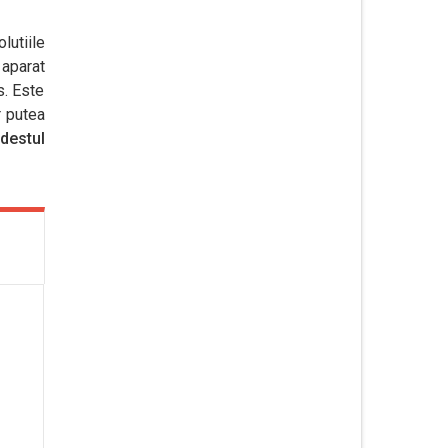
lutiile
 aparat
s. Este
r putea
 destul