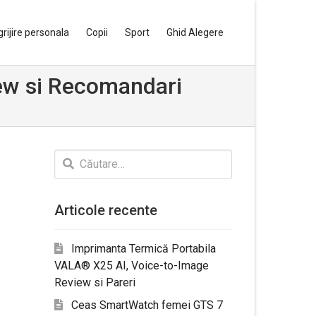
grijire personala
Copii
Sport
Ghid Alegere
iew si Recomandari
Caută
după:
Articole recente
Imprimanta Termică Portabila
VALA® X25 AI, Voice-to-Image
Review si Pareri
Ceas SmartWatch femei GTS 7