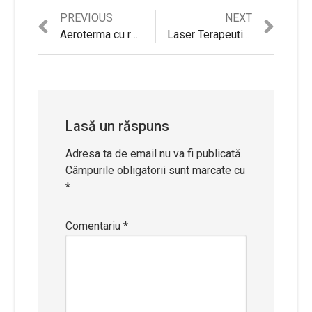
Previous
Next
PREVIOUS
NEXT
Navigare
post:
post:
Aeroterma cu rezistenta ceramica ARGO HOMER 2000 W Review si Pareri utile
Laser Terapeutic EvoSmart™ L1 Profesional Review si Pareri utile
în
articole
Lasă un răspuns
Adresa ta de email nu va fi publicată.
Câmpurile obligatorii sunt marcate cu
*
Comentariu
*