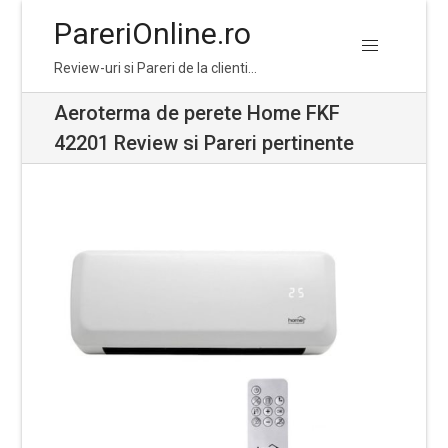
PareriOnline.ro
Skip
Skip
Review-uri si Pareri de la clienti…
to
to
navigation
content
Aeroterma de perete Home FKF
42201 Review si Pareri pertinente