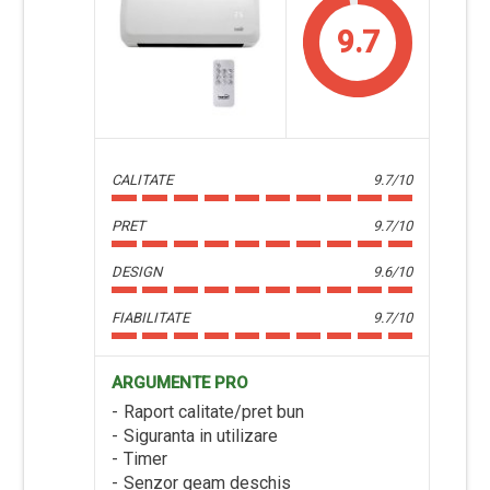
9.7
CALITATE
9.7/10
PRET
9.7/10
DESIGN
9.6/10
FIABILITATE
9.7/10
ARGUMENTE PRO
Raport calitate/pret bun
Siguranta in utilizare
Timer
Senzor geam deschis