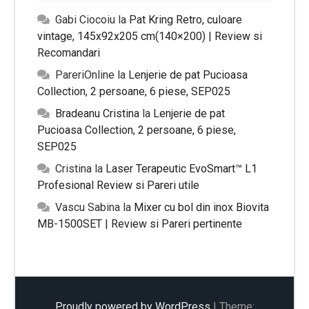
Gabi Ciocoiu
la
Pat Kring Retro, culoare
vintage, 145x92x205 cm(140×200) | Review si
Recomandari
PareriOnline
la
Lenjerie de pat Pucioasa
Collection, 2 persoane, 6 piese, SEP025
Bradeanu Cristina
la
Lenjerie de pat
Pucioasa Collection, 2 persoane, 6 piese,
SEP025
Cristina
la
Laser Terapeutic EvoSmart™ L1
Profesional Review si Pareri utile
Vascu Sabina
la
Mixer cu bol din inox Biovita
MB-1500SET | Review si Pareri pertinente
Proudly powered by WordPress
|
Theme: