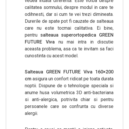
vedea indata diferenta. Este vorba despre
calitatea somnului, despre modul in care te
odihnesti, dar si cum te vei trezi dimineata.
Durerile de spate pot fi cauzate de salteaua
care nu este tocmai calitativa. Ei bine,
pentru
salteaua superortopedica GREEN
FUTURE Viva
nu mai intra in discutie
aceasta problema, asa ca te invitam sa faci
cunostinta cu acest model.
Salteaua GREEN FUTURE Viva 160×200
cm
asigura un confort ridicat pe toata durata
noptii. Dispune de o tehnologie speciala si
anume husa volumetrica 3D anti-bacteriana
si anti-alergica, potrivita chiar si pentru
persoanele care se confrunta cu diverse
alergii.