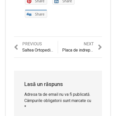
Share
Share
Share
Previous
Next
PREVIOUS
NEXT
Navigare
post:
post:
Saltea Ortopedica Medical Bio Memory Aquagel Air-Fresh Material Aloe-Vera 14+2 Previ, 160 x 200 cm
Placa de indreptat parul Remington S3500 + turmalin 230°
în
articole
Lasă un răspuns
Adresa ta de email nu va fi publicată.
Câmpurile obligatorii sunt marcate cu
*