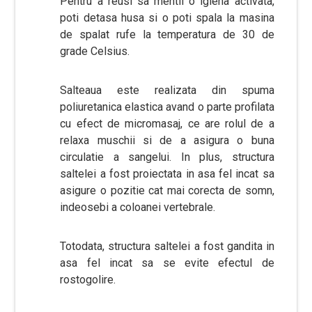
Pentru a reusi sa mentii o igiena activata,
poti detasa husa si o poti spala la masina
de spalat rufe la temperatura de 30 de
grade Celsius.
Salteaua este realizata din spuma
poliuretanica elastica avand o parte profilata
cu efect de micromasaj, ce are rolul de a
relaxa muschii si de a asigura o buna
circulatie a sangelui. In plus, structura
saltelei a fost proiectata in asa fel incat sa
asigure o pozitie cat mai corecta de somn,
indeosebi a coloanei vertebrale.
Totodata, structura saltelei a fost gandita in
asa fel incat sa se evite efectul de
rostogolire.