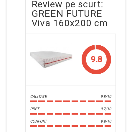
Review pe scurt:
GREEN FUTURE
Viva 160x200 cm
9.8
CALITATE
9.8/10
PRET
9.7/10
CONFORT
9.9/10