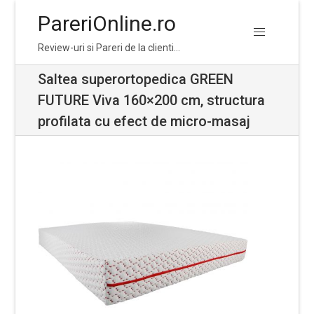
PareriOnline.ro
Skip
Skip
Review-uri si Pareri de la clienti…
to
to
navigation
content
Saltea superortopedica GREEN
FUTURE Viva 160×200 cm, structura
profilata cu efect de micro-masaj