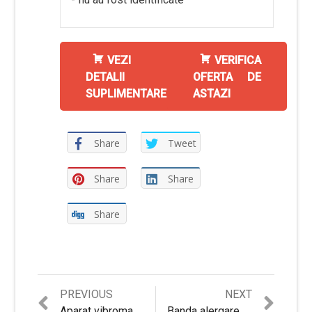
VEZI
VERIFICA
DETALII
OFERTA DE
SUPLIMENTARE
ASTAZI
Share
Tweet
Share
Share
Share
Previous
Next
PREVIOUS
NEXT
post:
post:
Aparat vibromasaj HMS MA1001
Banda alergare Kondition HM-3700