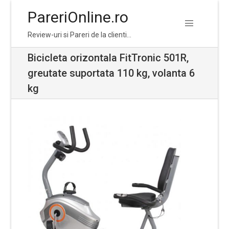
PareriOnline.ro
Skip
Skip
Review-uri si Pareri de la clienti…
to
to
navigation
content
Bicicleta orizontala FitTronic 501R,
greutate suportata 110 kg, volanta 6
kg