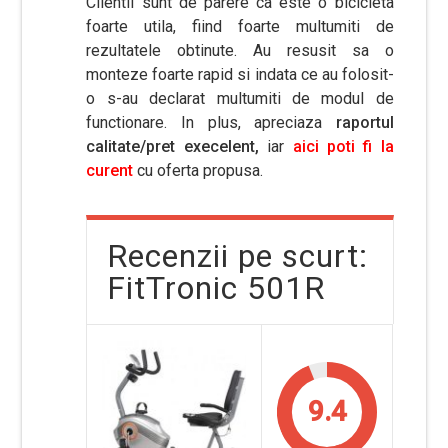
Clientii sunt de parere ca este o bicicleta
foarte utila, fiind foarte multumiti de
rezultatele obtinute. Au resusit sa o
monteze foarte rapid si indata ce au folosit-
o s-au declarat multumiti de modul de
functionare. In plus, apreciaza
raportul
calitate/pret execelent,
iar
aici poti fi la
curent
cu oferta propusa.
Recenzii pe scurt:
FitTronic 501R
9.4