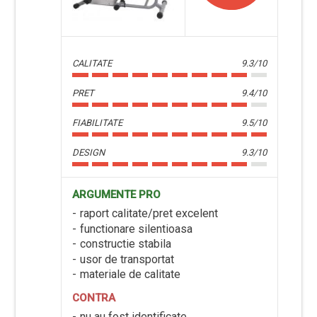
CALITATE
9.3/10
PRET
9.4/10
FIABILITATE
9.5/10
DESIGN
9.3/10
ARGUMENTE PRO
raport calitate/pret excelent
functionare silentioasa
constructie stabila
usor de transportat
materiale de calitate
CONTRA
nu au fost identificate