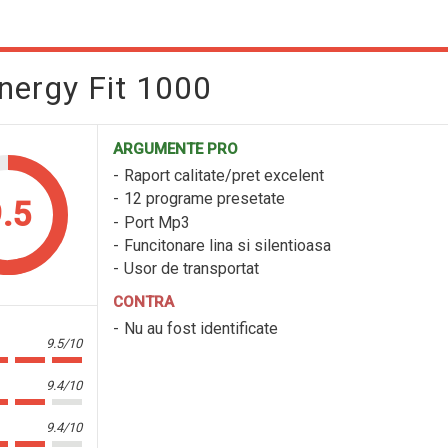
nergy Fit 1000
ARGUMENTE PRO
Raport calitate/pret excelent
12 programe presetate
.5
Port Mp3
Funcitonare lina si silentioasa
Usor de transportat
CONTRA
Nu au fost identificate
9.5/10
9.4/10
9.4/10