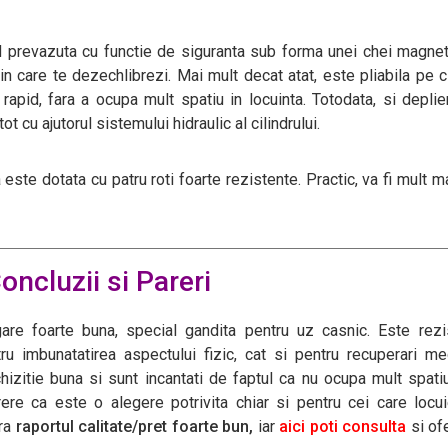
iind prevazuta cu functie de siguranta sub forma unei chei magne
in care te dezechlibrezi. Mai mult decat atat, este pliabila pe ci
rapid, fara a ocupa mult spatiu in locuinta. Totodata, si depli
t cu ajutorul sistemului hidraulic al cilindrului.
este dotata cu patru roti foarte rezistente. Practic, va fi mult m
oncluzii si Pareri
re foarte buna, special gandita pentru uz casnic. Este rezis
tru imbunatatirea aspectului fizic, cat si pentru recuperari me
izitie buna si sunt incantati de faptul ca nu ocupa mult spati
rere ca este o alegere potrivita chiar si pentru cei care locu
era
raportul calitate/pret foarte bun,
iar
aici poti consulta
si of