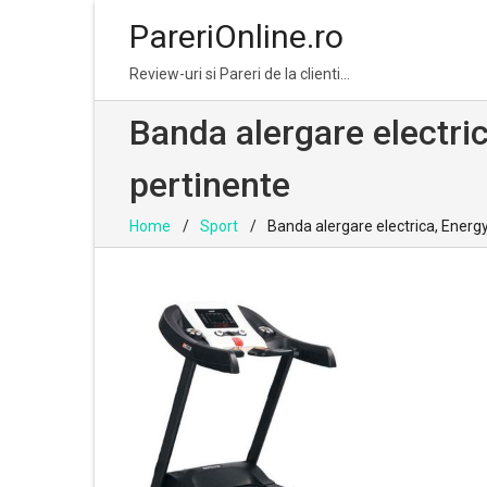
PareriOnline.ro
Skip
Skip
Review-uri si Pareri de la clienti…
to
to
navigation
content
Banda alergare electric
pertinente
Home
Sport
Banda alergare electrica, Energy