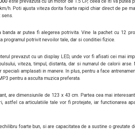
1000
este prevazuta cu un motor de 1.5 CP, ceea ce iti va putea 
 km/h. Poti ajusta viteza dorita foarte rapid chiar direct de pe m
t sens.
ta banda ar putea fi alegerea potrivita. Vine la pachet cu 12 p
 programul potrivit nevoilor tale, dar si conditiei fizice.
terul prevazut cu un display LED, unde vor fi afisati cei mai imp
ulsului, viteza, timpul, distanta, dar si numarul de calorii arse. 
r speciali amplasati in manere. In plus, pentru a face antrenamen
t MP3 pentru a asculta muzica preferata.
lant, are dimensiunile de 123 x 43 cm. Partea cea mai interesan
astfel ca articulatiile tale vor fi protejate, iar functionarea apa
echilibru foarte bun, si are capacitatea de a sustine o greutate 