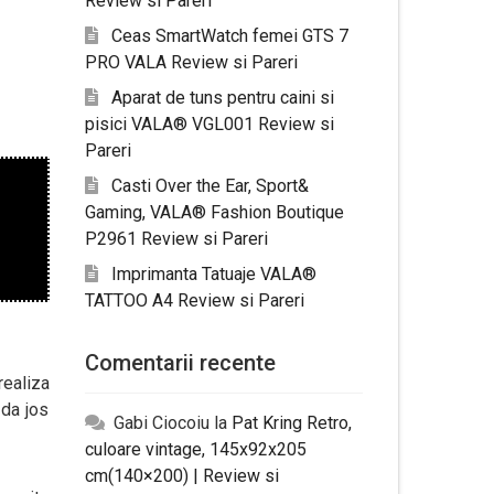
Review si Pareri
Ceas SmartWatch femei GTS 7
PRO VALA Review si Pareri
Aparat de tuns pentru caini si
pisici VALA® VGL001 Review si
Pareri
Casti Over the Ear, Sport&
Gaming, VALA® Fashion Boutique
P2961 Review si Pareri
Imprimanta Tatuaje VALA®
TATTOO A4 Review si Pareri
Comentarii recente
realiza
 da jos
Gabi Ciocoiu
la
Pat Kring Retro,
culoare vintage, 145x92x205
cm(140×200) | Review si