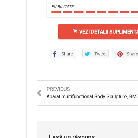
FIABILITATE
VEZI DETALII SUPLIMENT
Share
Tweet
Shar
Previous
PREVIOUS
post:
Lasă un răspuns