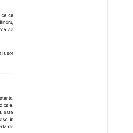
tice ce
lindru,
erea se
ai usor
tenta,
dicale.
u, este
iesc in
erta de