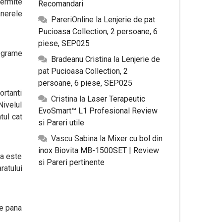
permite
Recomandari
anerele
PareriOnline
la
Lenjerie de pat
Pucioasa Collection, 2 persoane, 6
piese, SEP025
rograme
Bradeanu Cristina
la
Lenjerie de
pat Pucioasa Collection, 2
persoane, 6 piese, SEP025
ortanti
Cristina
la
Laser Terapeutic
Nivelul
EvoSmart™ L1 Profesional Review
tul cat
si Pareri utile
Vascu Sabina
la
Mixer cu bol din
inox Biovita MB-1500SET | Review
ta este
si Pareri pertinente
ratului
de pana