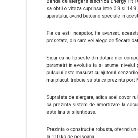
Banda de alergare electrica Energy Fit 
sa obtii o viteza cuprinsa intre 0.8 si 14.8
aparatului, avand butoane speciale in aces
Fie ca esti incepator, fie avansat, aceas
presetate, din care vei alege de fiecare data
Sigur ca nu lipseste din dotare nici compu
parametri in evolutia ta si anume: nivelul p
pulsului este masurat cu ajutorul senzorilo
mai placut, trebuie sa stii ca prezinta por
Suprafata de alergare, adica acel covor ru
ca prezinta sistem de amortizare la socuri, 
este lina si silentioasa.
Prezinta o constructie robusta, oferind un 
la 110 kg de persoana.