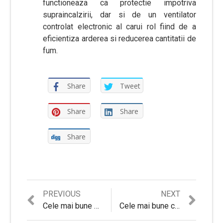
functioneaza ca protectie impotriva
supraincalzirii, dar si de un ventilator
controlat electronic al carui rol fiind de a
eficientiza arderea si reducerea cantitatii de
fum.
Share
Tweet
Share
Share
Share
Previous
Next
PREVIOUS
NEXT
Navigare
post:
post:
Cele mai bune calorifere electrice – Ghid de cumparaturi si Recomandari
Cele mai bune convectoare electrice – Recomandari si Sfaturi utile