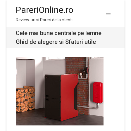
PareriOnline.ro
Skip
Skip
Review-uri si Pareri de la clienti…
to
to
navigation
content
Cele mai bune centrale pe lemne –
Ghid de alegere si Sfaturi utile