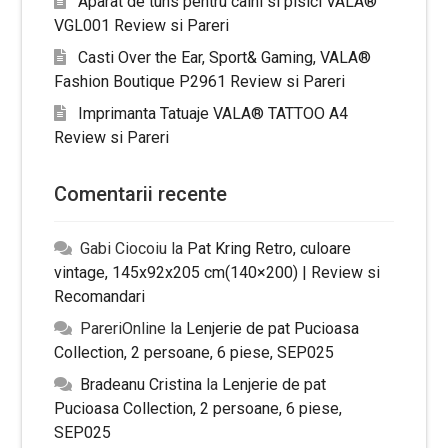
Aparat de tuns pentru caini si pisici VALA®
VGL001 Review si Pareri
Casti Over the Ear, Sport& Gaming, VALA®
Fashion Boutique P2961 Review si Pareri
Imprimanta Tatuaje VALA® TATTOO A4
Review si Pareri
Comentarii recente
Gabi Ciocoiu
la
Pat Kring Retro, culoare
vintage, 145x92x205 cm(140×200) | Review si
Recomandari
PareriOnline
la
Lenjerie de pat Pucioasa
Collection, 2 persoane, 6 piese, SEP025
Bradeanu Cristina
la
Lenjerie de pat
Pucioasa Collection, 2 persoane, 6 piese,
SEP025