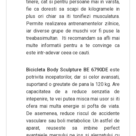
tinere, cat si pentru persoane mai in varsta,
fie ca doresti sa scapi de kilogramele in
plus ori chiar sa iti tonifiezi musculatura.
Permite realizarea antrenamentelor zilnice,
iar diverse grupe de muschi vor fi puse la
treabasimultan. Iti recomandam sa afli mai
multe informatii pentru a te convinge ca
este intr-adevar ceea ce cauti.
Bicicleta Body Sculpture BE 6790DE
este
potrivita incepatorilor, dar si celor avansati,
suportand o greutate de pana la 120 kg. Are
capacitatea de a reduce senzatia de
intepenire, te vei putea misca mai usor si iti
ofera mai multa energie si pofta de viata.
De asemenea, reduce riscul de accidente
vasculare sau boli metabolice. Un astfel de
aparat, reuseste sa imbine perfect
avantajele mersului pe jos si alergatului cu