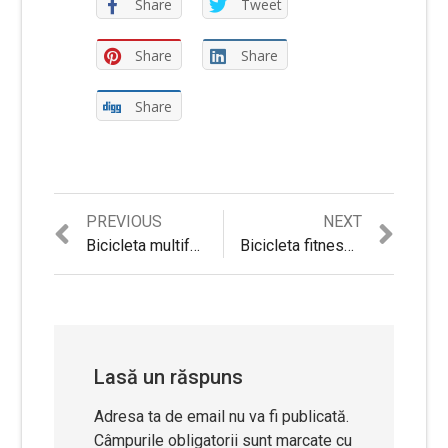
Share
Tweet
Share
Share
Share
Previous
Next
PREVIOUS
NEXT
Navigare
post:
post:
Bicicleta multifunctionala inSPORTline Gemra 3 in 1
Bicicleta fitness Kettler Giro R orizontal, 130Kg
în
articole
Lasă un răspuns
Adresa ta de email nu va fi publicată.
Câmpurile obligatorii sunt marcate cu