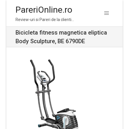
PareriOnline.ro
Skip
Skip
Review-uri si Pareri de la clienti…
to
to
navigation
content
Bicicleta fitness magnetica eliptica
Body Sculpture, BE 6790DE