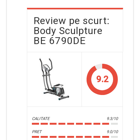
Review pe scurt:
Body Sculpture
BE 6790DE
9.2
CALITATE
9.3/10
PRET
9.0/10