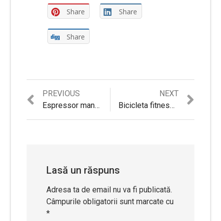
Share
Share
Share
Previous
Next
PREVIOUS
NEXT
Navigare
post:
post:
Espressor manual DeLonghi EC221.R, Dispozitiv spumare, Sistem cappuccino, 15 Bar, 1 l, Oprire automata, Rosu
Bicicleta fitness Xplorer Arrow, volanta 7 kg
în
articole
Lasă un răspuns
Adresa ta de email nu va fi publicată.
Câmpurile obligatorii sunt marcate cu
*