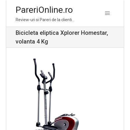
PareriOnline.ro
Skip
Skip
Review-uri si Pareri de la clienti…
to
to
navigation
content
Bicicleta eliptica Xplorer Homestar,
volanta 4 Kg