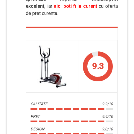
excelent,
iar
aici poti fi la curent
cu oferta
de pret curenta.
9.3
CALITATE
9.2/10
PRET
9.4/10
DESIGN
9.0/10