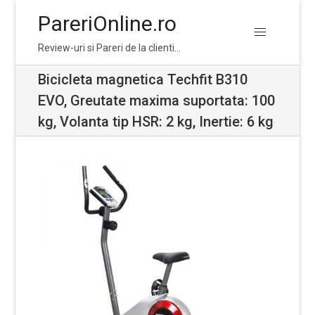
PareriOnline.ro
Skip
Skip
Review-uri si Pareri de la clienti…
to
to
navigation
content
Bicicleta magnetica Techfit B310
EVO, Greutate maxima suportata: 100
kg, Volanta tip HSR: 2 kg, Inertie: 6 kg