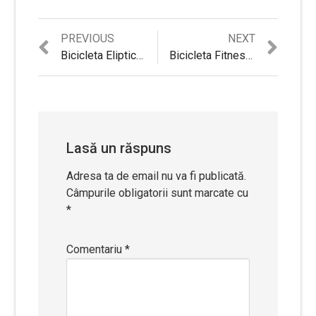
Previous
Next
PREVIOUS
NEXT
Navigare
post:
post:
Bicicleta Eliptica Fitness Magnetica Techfit E500 cu Suport Tableta / Smartphone, Volanta 9 kg, Greutate maxima admisa 130kg
Bicicleta Fitness Techfit R410
în
articole
Lasă un răspuns
Adresa ta de email nu va fi publicată.
Câmpurile obligatorii sunt marcate cu
*
Comentariu
*