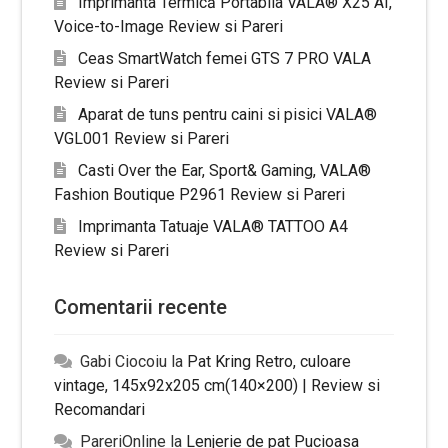
Imprimanta Termică Portabila VALA® X25 AI,
Voice-to-Image Review si Pareri
Ceas SmartWatch femei GTS 7 PRO VALA
Review si Pareri
Aparat de tuns pentru caini si pisici VALA®
VGL001 Review si Pareri
Casti Over the Ear, Sport& Gaming, VALA®
Fashion Boutique P2961 Review si Pareri
Imprimanta Tatuaje VALA® TATTOO A4
Review si Pareri
Comentarii recente
Gabi Ciocoiu
la
Pat Kring Retro, culoare
vintage, 145x92x205 cm(140×200) | Review si
Recomandari
PareriOnline
la
Lenjerie de pat Pucioasa