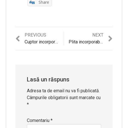
Share
Previous
Next
PREVIOUS
NEXT
Navigare
post:
post:
Cuptor incorporabil Star-Light BOS-609TDBL – Review si Pareri personale
Plita incorporabila Electrolux EHH6240ISK – Review si Recomandari
în
articole
Lasă un răspuns
Adresa ta de email nu va fi publicată.
Câmpurile obligatorii sunt marcate cu
*
Comentariu
*