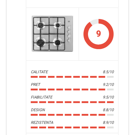
9
CALITATE
8.5/10
PRET
9.2/10
FIABILITATE
9.5/10
DESIGN
8.8/10
REZISTENTA
8.9/10