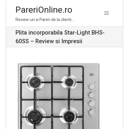
PareriOnline.ro
Skip
Skip
Review-uri si Pareri de la clienti…
to
to
navigation
content
Plita incorporabila Star-Light BHS-
60SS – Review si Impresii