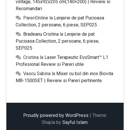
vintage, 145x92x205 cm(140×200) | Review si
Recomandari
PareriOnline
la
Lenjerie de pat Pucioasa
Collection, 2 persoane, 6 piese, SEP025
Bradeanu Cristina
la
Lenjerie de pat
Pucioasa Collection, 2 persoane, 6 piese,
SEP025
Cristina
la
Laser Terapeutic EvoSmart™ L1
Profesional Review si Pareri utile
Vascu Sabina
la
Mixer cu bol din inox Biovita
MB-1500SET | Review si Pareri pertinente
Proudly powered by WordPress
|
Theme:
Shapla by
Sayful Islam
.