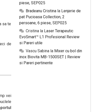
piese, SEP025
Bradeanu Cristina
la
Lenjerie de
pat Pucioasa Collection, 2
persoane, 6 piese, SEP025
a sa te
Cristina
la
Laser Terapeutic
EvoSmart™ L1 Profesional Review
si Pareri utile
leci de
Vascu Sabina
la
Mixer cu bol din
inox Biovita MB-1500SET | Review
si Pareri pertinente
imp vei
buclele
aportul