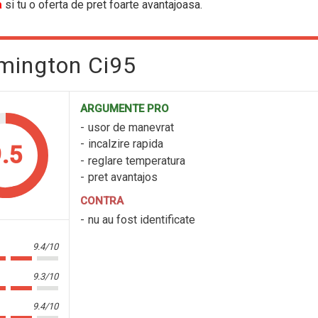
a
si tu o oferta de pret foarte avantajoasa.
emington Ci95
ARGUMENTE PRO
usor de manevrat
incalzire rapida
.5
reglare temperatura
pret avantajos
CONTRA
nu au fost identificate
9.4/10
9.3/10
9.4/10