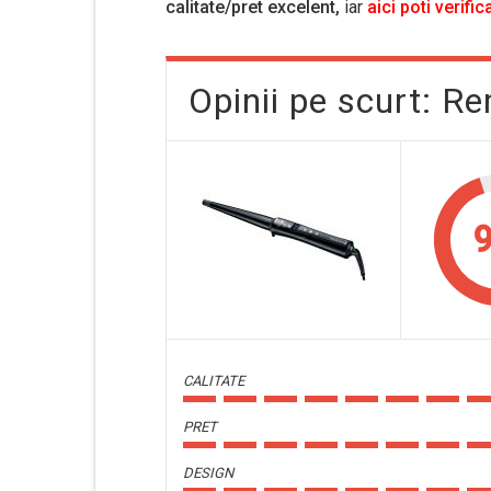
calitate/pret excelent,
iar
aici poti verific
Opinii pe scurt: R
9
CALITATE
PRET
DESIGN