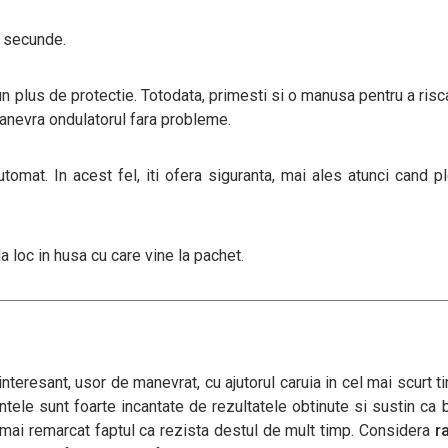
e secunde.
n plus de protectie. Totodata, primesti si o manusa pentru a risc
 manevra ondulatorul fara probleme.
omat. In acest fel, iti ofera siguranta, mai ales atunci cand p
la loc in husa cu care vine la pachet.
interesant, usor de manevrat, cu ajutorul caruia in cel mai scurt t
entele sunt foarte incantate de rezultatele obtinute si sustin ca 
 mai remarcat faptul ca rezista destul de mult timp. Considera
r