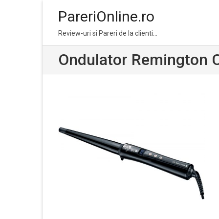
PareriOnline.ro
Skip
Skip
Review-uri si Pareri de la clienti…
to
to
navigation
content
Ondulator Remington C