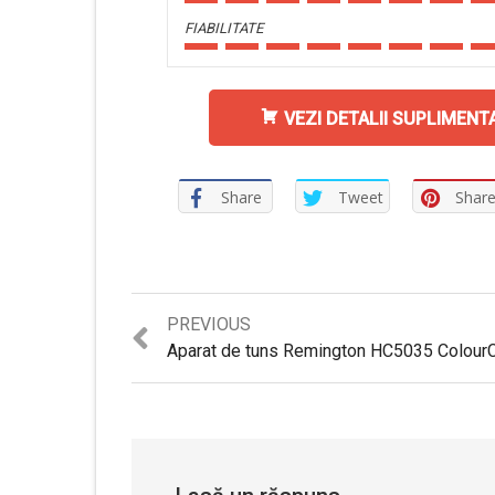
FIABILITATE
VEZI DETALII SUPLIMENT
Share
Tweet
Shar
Previous
PREVIOUS
post: