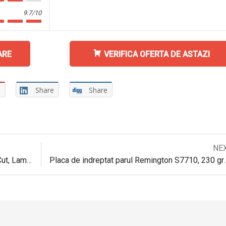
9.7/10
ARE
VERIFICA OFERTA DE ASTAZI
e
Share
Share
Next
NE
Navigare
post:
Aparat de tuns Remington HC5035 ColourCut, Lame Inox, Alimentare la retea, 1.5-25 mm, Gri/Negru
Placa de indreptat parul Remingt
în
articole