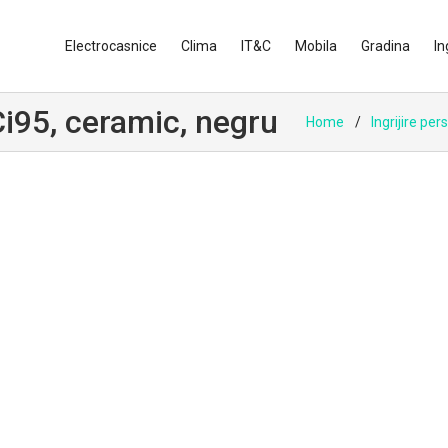
Electrocasnice
Clima
IT&C
Mobila
Gradina
In
i95, ceramic, negru
Home
Ingrijire per