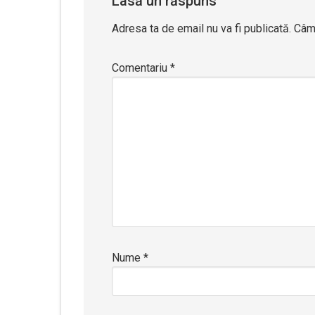
Lasă un răspuns
Adresa ta de email nu va fi publicată.
Câmp
Comentariu
*
Nume
*