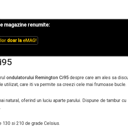
de magazine renumite:
ilor
doar la
eMAG!
i95
orul
ondulatorului Remington Ci95
despre care am ales sa disc
e utilizat, care iti va permite sa creezi cele mai frumoase bucle.
ai natural, oferind un luciu aparte parului. Dispune de tambur cu 
.
re 130 si 210 de grade Celsius.