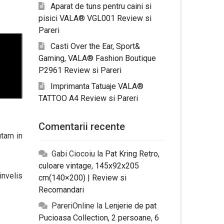
Aparat de tuns pentru caini si
pisici VALA® VGL001 Review si
Pareri
Casti Over the Ear, Sport&
Gaming, VALA® Fashion Boutique
P2961 Review si Pareri
Imprimanta Tatuaje VALA®
TATTOO A4 Review si Pareri
Comentarii recente
utam in
Gabi Ciocoiu
la
Pat Kring Retro,
culoare vintage, 145x92x205
invelis
cm(140×200) | Review si
Recomandari
PareriOnline
la
Lenjerie de pat
Pucioasa Collection, 2 persoane, 6