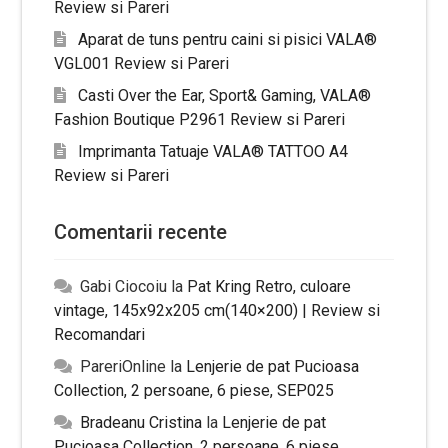
Review si Pareri
Aparat de tuns pentru caini si pisici VALA®
VGL001 Review si Pareri
Casti Over the Ear, Sport& Gaming, VALA®
Fashion Boutique P2961 Review si Pareri
Imprimanta Tatuaje VALA® TATTOO A4
Review si Pareri
Comentarii recente
Gabi Ciocoiu
la
Pat Kring Retro, culoare
vintage, 145x92x205 cm(140×200) | Review si
Recomandari
PareriOnline
la
Lenjerie de pat Pucioasa
Collection, 2 persoane, 6 piese, SEP025
Bradeanu Cristina
la
Lenjerie de pat
Pucioasa Collection, 2 persoane, 6 piese,