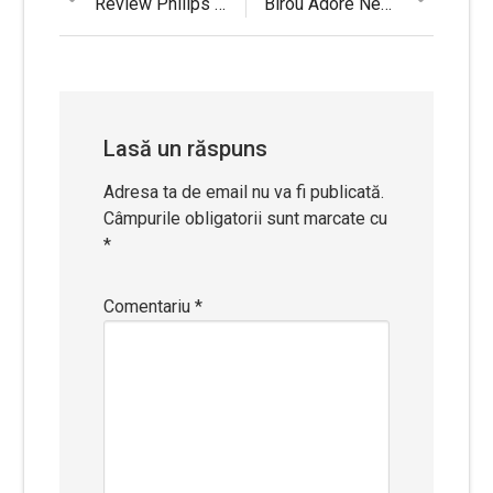
Navigare
post:
post:
Review Philips Straight Care BHS677/00 – placa de indreptat parul cu 14 trepte de temperatura
Birou Adore New York Profesional, NMS-20-PB-1, Alb, 180 X 76 cm, grosime PAL 18 mm
în
articole
Lasă un răspuns
Adresa ta de email nu va fi publicată.
Câmpurile obligatorii sunt marcate cu
*
Comentariu
*