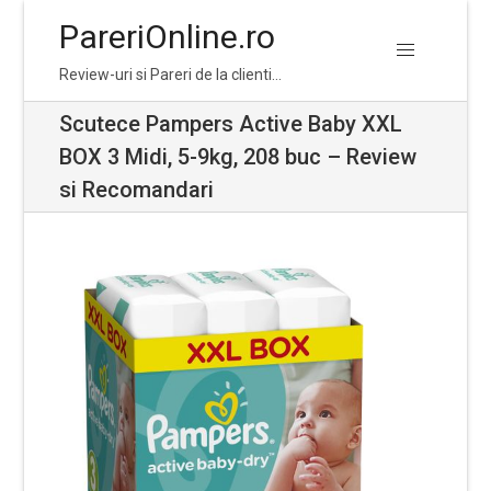
PareriOnline.ro
Skip
Skip
Review-uri si Pareri de la clienti…
to
to
navigation
content
Scutece Pampers Active Baby XXL
BOX 3 Midi, 5-9kg, 208 buc – Review
si Recomandari