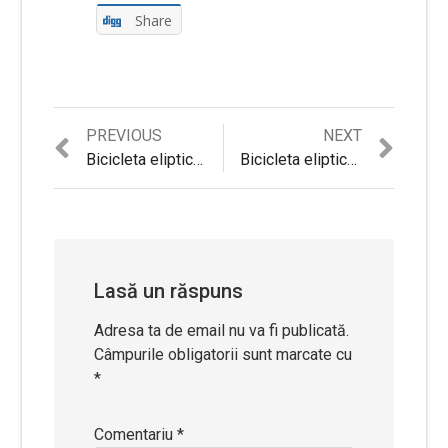
Share
Previous
Next
PREVIOUS
NEXT
Navigare
post:
post:
Bicicleta eliptica inSPORTline Misouri
Bicicleta eliptica inSPORTline Austin MG
în
articole
Lasă un răspuns
Adresa ta de email nu va fi publicată.
Câmpurile obligatorii sunt marcate cu
*
Comentariu
*