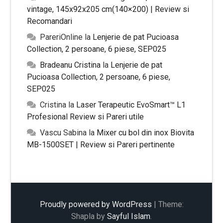
vintage, 145x92x205 cm(140×200) | Review si
Recomandari
PareriOnline
la
Lenjerie de pat Pucioasa
Collection, 2 persoane, 6 piese, SEP025
Bradeanu Cristina
la
Lenjerie de pat
Pucioasa Collection, 2 persoane, 6 piese,
SEP025
Cristina
la
Laser Terapeutic EvoSmart™ L1
Profesional Review si Pareri utile
Vascu Sabina
la
Mixer cu bol din inox Biovita
MB-1500SET | Review si Pareri pertinente
Proudly powered by WordPress
|
Theme:
Shapla by
Sayful Islam
.