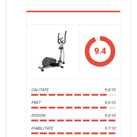
9.4
CALITATE
9.4/10
PRET
9.0/10
DESIGN
9.5/10
FIABILITATE
9.7/10