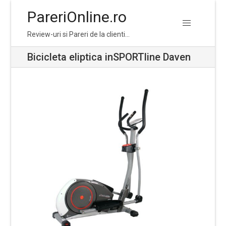
PareriOnline.ro
Skip
Skip
Review-uri si Pareri de la clienti…
to
to
navigation
content
Bicicleta eliptica inSPORTline Daven