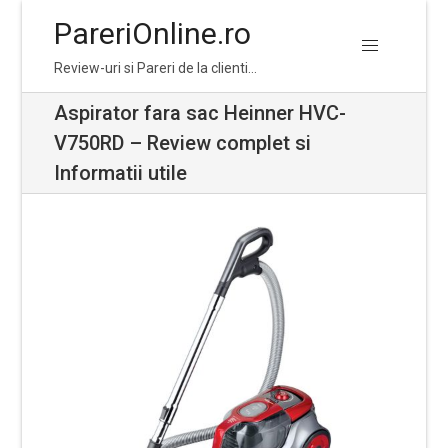
PareriOnline.ro
Skip
Skip
Review-uri si Pareri de la clienti…
to
to
navigation
content
Aspirator fara sac Heinner HVC-
V750RD – Review complet si
Informatii utile