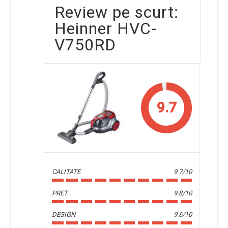
Review pe scurt:
Heinner HVC-
V750RD
9.7
CALITATE
9.7/10
PRET
9.8/10
DESIGN
9.6/10