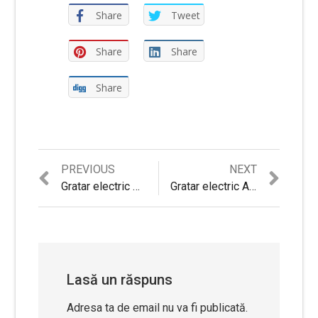
Share
Tweet
Share
Share
Share
Previous
Next
PREVIOUS
NEXT
Navigare
post:
post:
Gratar electric Star-Light EGA-2000W – Review si detalii complete
Gratar electric Albatros GT-2000 – Review detaliat si Sfaturi utile
în
articole
Lasă un răspuns
Adresa ta de email nu va fi publicată.