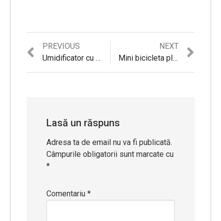
Previous
Next
PREVIOUS
NEXT
Navigare
post:
post:
Umidificator cu ultrasunete Beko ATH7120, rezervor 3 l, 250 ml/h, Senzor de umiditate, Ionizare, Afisaj digital
Mini bicicleta pliabila Jocca, Gri/Negru
în
articole
Lasă un răspuns
Adresa ta de email nu va fi publicată.
Câmpurile obligatorii sunt marcate cu
*
Comentariu
*