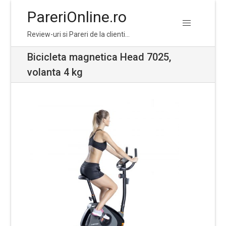
PareriOnline.ro
Skip
Skip
Review-uri si Pareri de la clienti…
to
to
navigation
content
Bicicleta magnetica Head 7025,
volanta 4 kg