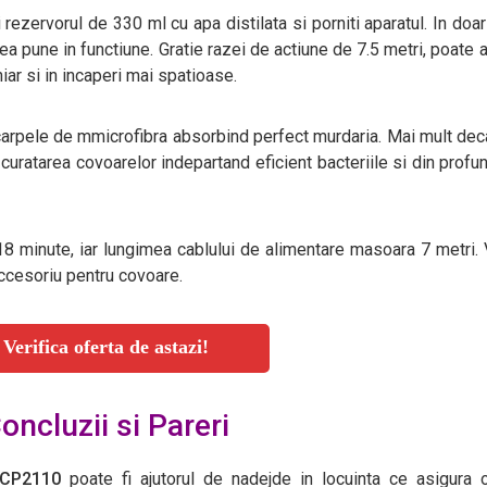
 rezervorul de 330 ml cu apa distilata si porniti aparatul. In doa
tea pune in functiune. Gratie razei de actiune de 7.5 metri, poate 
hiar si in incaperi mai spatioase.
 carpele de mmicrofibra absorbind perfect murdaria. Mai mult deca
curatarea covoarelor indepartand eficient bacteriile si din prof
18 minute, iar lungimea cablului de alimentare masoara 7 metri. 
accesoriu pentru covoare.
Verifica oferta de astazi!
oncluzii si Pareri
t CP2110
poate fi ajutorul de nadejde in locuinta ce asigura