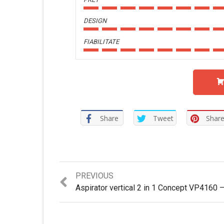
DESIGN
FIABILITATE
Share
Tweet
Shar
Previous
PREVIOUS
post: