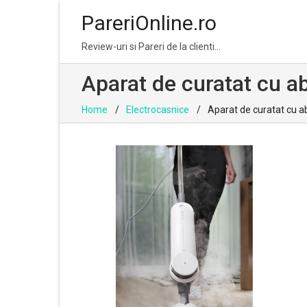
PareriOnline.ro
Skip
Skip
Review-uri si Pareri de la clienti…
to
to
navigation
content
Aparat de curatat cu a
Home
Electrocasnice
Aparat de curatat cu a