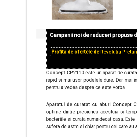
Campanii noi de reduceri propuse 
Profita de ofertele de
Revolutia Pretur
Concept CP2110
este un aparat de curatat
rapid si mai usor podelele dure. Dar, mai i
pentru a vedea despre ce este vorba.
Aparatul de curatat cu aburi Concept
optime dintre presiunea acestuia si tempe
bacteriile si curata numaidecat casa. Este 
sufera de astm si chiar pentru cei care au