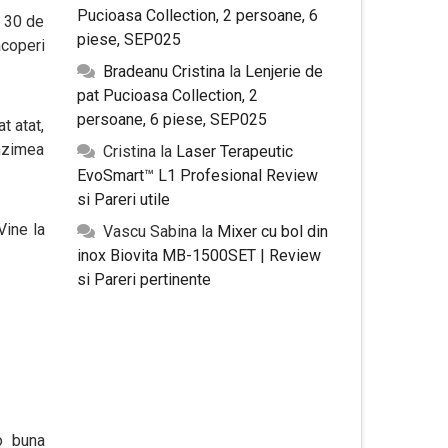
Pucioasa Collection, 2 persoane, 6
r 30 de
piese, SEP025
acoperi
Bradeanu Cristina
la
Lenjerie de
pat Pucioasa Collection, 2
persoane, 6 piese, SEP025
t atat,
unzimea
Cristina
la
Laser Terapeutic
EvoSmart™ L1 Profesional Review
si Pareri utile
Vine la
Vascu Sabina
la
Mixer cu bol din
inox Biovita MB-1500SET | Review
si Pareri pertinente
 o buna