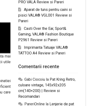
PRO VALA Review si Pareri
Aparat de tuns pentru caini si
pisici VALA® VGL001 Review si
Pareri
Casti Over the Ear, Sport&
Gaming, VALA® Fashion Boutique
P2961 Review si Pareri
Imprimanta Tatuaje VALA®
TATTOO A4 Review si Pareri
ata mai
i utile
Comentarii recente
Gabi Ciocoiu
la
Pat Kring Retro,
inatiei
culoare vintage, 145x92x205
ficient
cm(140×200) | Review si
au care
Recomandari
PareriOnline
la
Lenjerie de pat