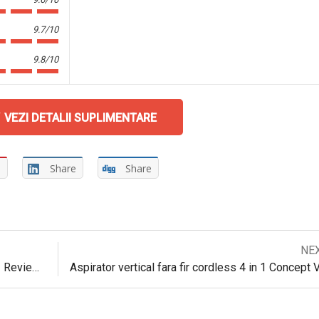
9.7/10
9.8/10
VEZI DETALII SUPLIMENTARE
e
Share
Share
Next
NE
Navigare
post:
Aspirator vertical 2 in 1 Concept VP4160 – Review si Pareri utile
în