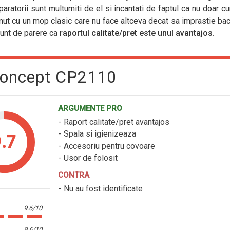
aratorii sunt multumiti de el si incantati de faptul ca nu doar cur
nut cu un mop clasic care nu face altceva decat sa imprastie bact
sunt de parere ca
raportul calitate/pret este unul avantajos.
Concept CP2110
ARGUMENTE PRO
Raport calitate/pret avantajos
Spala si igienizeaza
.7
Accesoriu pentru covoare
Usor de folosit
CONTRA
Nu au fost identificate
9.6/10
9.6/10