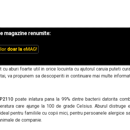
de magazine renumite:
ilor
doar la
eMAG!
 cu aburi foarte util in orice locuinta cu ajutorul caruia puteti cur
ntai, va propunem sa descoperiti in continuare mai multe informati
 CP2110
poate inlatura pana la 99% dintre bacterii datorita comb
ratura care ajunge la 100 de grade Celsius. Aburul distruge e
ideal pentru familiile cu copii mici, pentru persoanele alergice s
 animale de companie.