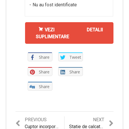
Nu au fost identificate
VEZI DETALII
SUPLIMENTARE
Share
Tweet
Share
Share
Share
Previous
Next
PREVIOUS
NEXT
Navigare
post:
post:
Cuptor incorporabil Whirlpool AKZM 8480 WH – Review complet si Pareri de la clienti
Statie de calcat Philips PerfectCare Pure GC7635/30 – Review complet