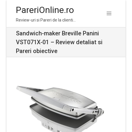
PareriOnline.ro
Skip
Skip
Review-uri si Pareri de la clienti…
to
to
navigation
content
Sandwich-maker Breville Panini
VST071X-01 – Review detaliat si
Pareri obiective