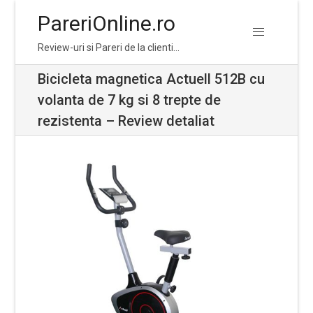
PareriOnline.ro
Skip
Skip
Review-uri si Pareri de la clienti…
to
to
navigation
content
Bicicleta magnetica Actuell 512B cu
volanta de 7 kg si 8 trepte de
rezistenta – Review detaliat