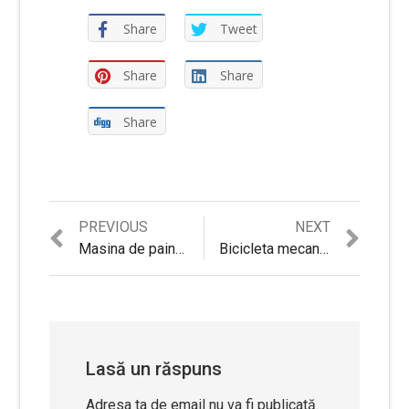
Share
Tweet
Share
Share
Share
Previous
Next
PREVIOUS
NEXT
Navigare
post:
post:
Masina de paine Concept PC5040 cu 12 programe – Review si Sfaturi utile
Bicicleta mecanica Fittronic 100B Red – Review tehnic si Sfaturi utile
în
articole
Lasă un răspuns
Adresa ta de email nu va fi publicată.