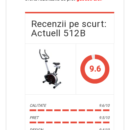
Recenzii pe scurt:
Actuell 512B
9.6
CALITATE
9.6/10
PRET
9.5/10
DESIGN
9.4/10